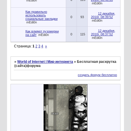
mEdi0n
mEdi0n
Как правильно
12 декабря,
использовать
0
93
2010г. 08:39:52
социальные закладки
mEdi0n
mEdi0n
12 декабря,
Как влияют пузомерки
0
115
2010г. 08:37:52
на сайт
mEdi0n
mEdi0n
Страница:
1
2
3
4
»
»
World of Internet | Мир интернета
»
Бесплатная раскрутка
(сайта)форума
создать форум бесплатно