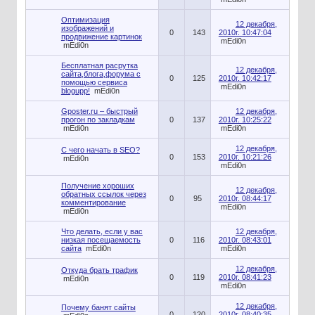
Оптимизация
12 декабря,
изображений и
0
143
2010г. 10:47:04
продвижение картинок
mEdi0n
mEdi0n
Бесплатная расрутка
12 декабря,
сайта,блога,форума с
0
125
2010г. 10:42:17
помощью сервиса
mEdi0n
blogupp!
mEdi0n
Gposter.ru – быстрый
12 декабря,
прогон по закладкам
0
137
2010г. 10:25:22
mEdi0n
mEdi0n
12 декабря,
С чего начать в SEO?
0
153
2010г. 10:21:26
mEdi0n
mEdi0n
Получение хороших
12 декабря,
обратных ссылок через
0
95
2010г. 08:44:17
комментирование
mEdi0n
mEdi0n
Что делать, если у вас
12 декабря,
низкая посещаемость
0
116
2010г. 08:43:01
сайта
mEdi0n
mEdi0n
12 декабря,
Откуда брать трафик
0
119
2010г. 08:41:23
mEdi0n
mEdi0n
12 декабря,
Почему банят сайты
0
120
2010г. 08:40:35