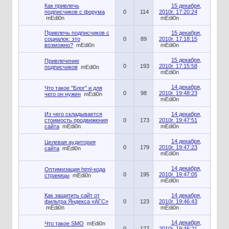
Как привлечь
15 декабря,
подписчиков с форума
0
114
2010г. 17:20:24
mEdi0n
mEdi0n
Привлечь подписчиков с
15 декабря,
социалок: это
0
89
2010г. 17:18:15
возможно?
mEdi0n
mEdi0n
15 декабря,
Привлечение
0
193
2010г. 17:15:58
подписчиков
mEdi0n
mEdi0n
14 декабря,
Что такое "Блог" и для
0
98
2010г. 19:48:23
чего он нужен
mEdi0n
mEdi0n
Из чего складывается
14 декабря,
стоимость продвижения
0
173
2010г. 19:47:51
сайта
mEdi0n
mEdi0n
14 декабря,
Целевая аудитория
0
179
2010г. 19:47:23
сайта
mEdi0n
mEdi0n
14 декабря,
Оптимизация html-кода
0
195
2010г. 19:47:05
страницы
mEdi0n
mEdi0n
Как защитить сайт от
14 декабря,
фильтра Яндекса «АГС»
0
123
2010г. 19:46:43
mEdi0n
mEdi0n
14 декабря,
Что такое SMO
mEdi0n
0
127
2010г. 19:46:21