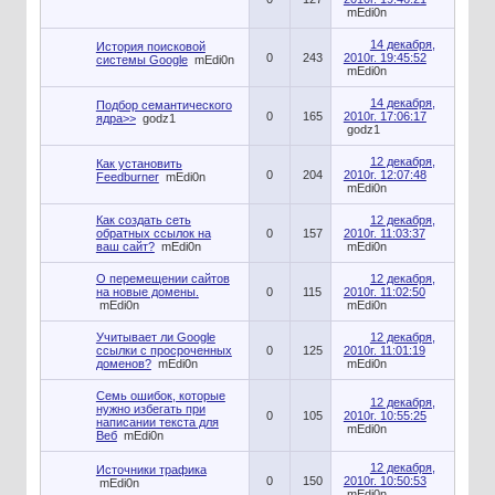
mEdi0n
14 декабря,
История поисковой
0
243
2010г. 19:45:52
системы Google
mEdi0n
mEdi0n
14 декабря,
Подбор семантического
0
165
2010г. 17:06:17
ядра>>
godz1
godz1
12 декабря,
Как установить
0
204
2010г. 12:07:48
Feedburner
mEdi0n
mEdi0n
Как создать сеть
12 декабря,
обратных ссылок на
0
157
2010г. 11:03:37
ваш сайт?
mEdi0n
mEdi0n
О перемещении сайтов
12 декабря,
на новые домены.
0
115
2010г. 11:02:50
mEdi0n
mEdi0n
Учитывает ли Google
12 декабря,
ссылки с просроченных
0
125
2010г. 11:01:19
доменов?
mEdi0n
mEdi0n
Семь ошибок, которые
12 декабря,
нужно избегать при
0
105
2010г. 10:55:25
написании текста для
mEdi0n
Веб
mEdi0n
12 декабря,
Источники трафика
0
150
2010г. 10:50:53
mEdi0n
mEdi0n