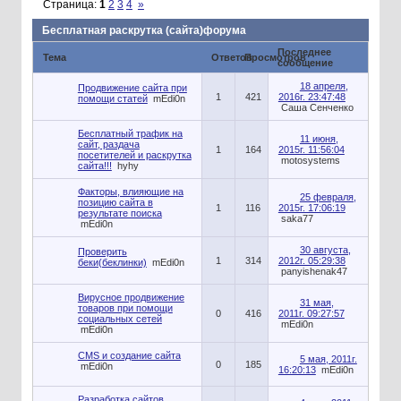
Страница:
1
2
3
4
»
Бесплатная раскрутка (сайта)форума
Последнее
Тема
Ответов
Просмотров
сообщение
18 апреля,
Продвижение сайта при
1
421
2016г. 23:47:48
помощи статей
mEdi0n
Саша Сенченко
Бесплатный трафик на
11 июня,
сайт, раздача
1
164
2015г. 11:56:04
посетителей и раскрутка
motosystems
сайта!!!
hyhy
Факторы, влияющие на
25 февраля,
позицию сайта в
1
116
2015г. 17:06:19
результате поиска
saka77
mEdi0n
30 августа,
Проверить
1
314
2012г. 05:29:38
беки(беклинки)
mEdi0n
panyishenak47
Вирусное продвижение
31 мая,
товаров при помощи
0
416
2011г. 09:27:57
социальных сетей
mEdi0n
mEdi0n
CMS и создание сайта
5 мая, 2011г.
0
185
mEdi0n
16:20:13
mEdi0n
Разработка сайтов.