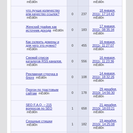
mEdi0n
mEdi0n
что лучше количество
18 января,
или качество ссылок?
0
237
2011г. 17:14:43
mEdi0n
mEdi0n
17 января,
Женский трафик как
0
183
2011г. 08:35:34
источник дохода
mEdi0n
mEdi0n
Как склеить домены и
16 января,
для чего это нужно?
0
455
2011г. 11:27:07
mEdi0n
mEdi0n
Свежий список
16 января,
каталогов RSS каналов.
0
556
2011г. 11:23:36
mEdi0n
mEdi0n
14 января,
Рекламная строчка в
0
108
2011г. 18:32:26
блоге
mEdi0n
mEdi0n
29 декабря,
Прогон по трастовым
0
178
2010г. 14:56:30
сайтам
mEdi0n
mEdi0n
SEO F.A.Q. – 215
21 декабря,
вопросов по SEO
1
658
2010г. 18:03:21
mEdi0n
mEdi0n
19 декабря,
Сеошные стишки
1
182
2010г. 14:25:08
mEdi0n
mEdi0n