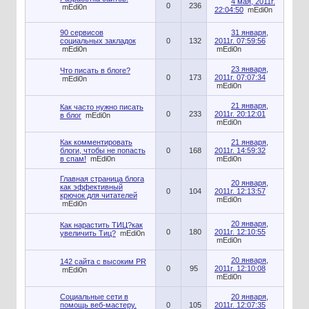
4 мая, 2011г.
0
236
mEdi0n
22:04:50
mEdi0n
90 сервисов
31 января,
социальных закладок
0
132
2011г. 07:59:56
mEdi0n
mEdi0n
23 января,
Что писать в блоге?
0
173
2011г. 07:07:34
mEdi0n
mEdi0n
21 января,
Как часто нужно писать
0
233
2011г. 20:12:01
в блог
mEdi0n
mEdi0n
Как комментировать
21 января,
блоги, чтобы не попасть
0
168
2011г. 14:59:32
в спам!
mEdi0n
mEdi0n
Главная страница блога
20 января,
как эффективный
0
104
2011г. 12:13:57
крючок для читателей
mEdi0n
mEdi0n
20 января,
Как нарастить ТИЦ?как
0
180
2011г. 12:10:55
увеличить Тиц?
mEdi0n
mEdi0n
20 января,
142 сайта с высоким PR
0
95
2011г. 12:10:08
mEdi0n
mEdi0n
Социальные сети в
20 января,
помощь веб-мастеру.
0
105
2011г. 12:07:35