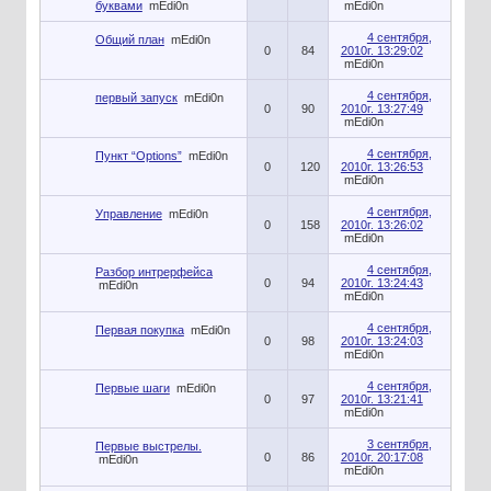
буквами
mEdi0n
mEdi0n
4 сентября,
Общий план
mEdi0n
0
84
2010г. 13:29:02
mEdi0n
4 сентября,
первый запуск
mEdi0n
0
90
2010г. 13:27:49
mEdi0n
4 сентября,
Пункт “Options”
mEdi0n
0
120
2010г. 13:26:53
mEdi0n
4 сентября,
Управление
mEdi0n
0
158
2010г. 13:26:02
mEdi0n
4 сентября,
Разбор интрерфейса
0
94
2010г. 13:24:43
mEdi0n
mEdi0n
4 сентября,
Первая покупка
mEdi0n
0
98
2010г. 13:24:03
mEdi0n
4 сентября,
Первые шаги
mEdi0n
0
97
2010г. 13:21:41
mEdi0n
3 сентября,
Первые выстрелы.
0
86
2010г. 20:17:08
mEdi0n
mEdi0n