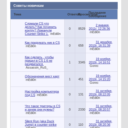
Советы новичкам
Последнее
Тема
Ответов
Просмотров
сообщение
Сломали CS что
2 января,
делать? Как починить
0
8529
2011г. 12:26:36
контру? Ломанули
mEdi0n
Counter-Strike 1.
mEdi0n
31 декабря,
Как придумать ник в CS
0
658
2010г. 16:31:39
mEdi0n
mEdi0n
Как сделать , чтобы
19 ноября,
прицел в CS 1.6 не
1
3345
2010г. 14:16:51
раздвигался.
Gorec
Assassin_RuS_
19 ноября,
Обозначения мест карт
1
451
2010г. 14:15:20
mEdi0n
Gorec
31 октября,
Настройка компьютера
0
131
2010г. 08:22:05
под CS
mEdi0n
mEdi0n
Что такое триггеры в CS
31 октября,
и зачем они нужны?
0
2330
2010г. 08:20:57
mEdi0n
mEdi0n
Silent Run (aka Duck
31 октября,
Jump) в counter-strike
0
110
2010г. 08:20:36