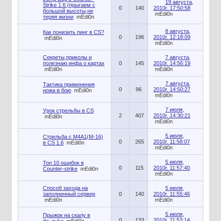
19 августа,
Strike 1.6 (прыгаем с
0
140
2010г. 17:50:58
большой высоты,не
mEdi0n
теряя жизни
mEdi0n
8 августа,
Как понизить пинг в CS?
0
196
2010г. 12:18:09
mEdi0n
mEdi0n
Секреты,приколы и
7 августа,
полезнаю инфа о картах
0
145
2010г. 14:56:19
mEdi0n
mEdi0n
7 августа,
Тактика применения
0
96
2010г. 14:50:27
ножа в бою
mEdi0n
mEdi0n
7 июля,
Урок стрельбы в CS
2
407
2010г. 14:30:21
mEdi0n
mEdi0n
5 июля,
Стрельба с М4А1(М-16)
0
265
2010г. 11:58:07
в CS 1.6
mEdi0n
mEdi0n
5 июля,
Топ 10 ошибок в
0
115
2010г. 11:57:40
Counter-strike
mEdi0n
mEdi0n
Способ захода на
5 июля,
заполненный сервер
0
140
2010г. 11:55:46
mEdi0n
mEdi0n
5 июля,
Прыжок на скалу в
0
133
2010г. 11:53:14