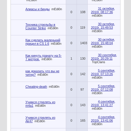
mEdi0n
mEdi0n
31 октября,
Алиасы и бинды
mEdi0n
0
108
2010г. 08:17:36
mEdi0n
30 октября,
Техника стрельбы в
0
119
2010г. 15:49:53
Counter Strike
mEdi0n
mEdi0n
30 октября,
Как сделать маленький
0
1403
2010г. 15:48:04
прицел в CS 1.6
mEdi0n
mEdi0n
30 сентября,
Как кинуть гранату на 5-
1
130
2010г. 20:29:11
7 метров.
mEdi0n
TopClans
5 сентября,
как доказать что вы не
0
142
2010г. 07:13:26
читер?
mEdi0n
mEdi0n
5 сентября,
Cheating-death
mEdi0n
0
97
2010г. 07:12:08
mEdi0n
4 сентября,
Учимся стрелять из
0
143
2010г. 13:41:27
m4a1
mEdi0n
mEdi0n
4 сентября,
Учимся стрелять из
0
165
2010г. 13:41:06
Ak47
mEdi0n
mEdi0n