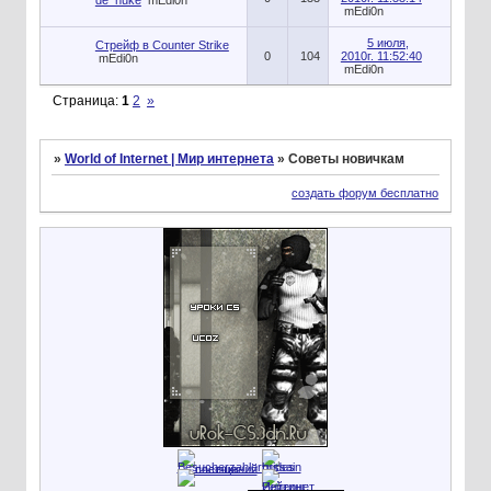
de_nuke
mEdi0n
mEdi0n
5 июля,
Стрейф в Counter Strike
0
104
2010г. 11:52:40
mEdi0n
mEdi0n
Страница:
1
2
»
»
World of Internet | Мир интернета
»
Советы новичкам
создать форум бесплатно