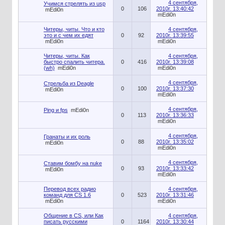
4 сентября,
Учимся стрелять из usp
0
106
2010г. 13:40:42
mEdi0n
mEdi0n
Читеры, читы. Что и кто
4 сентября,
это и с чем их едят
0
92
2010г. 13:39:55
mEdi0n
mEdi0n
Читеры, читы. Как
4 сентября,
быстро спалить читера.
0
416
2010г. 13:39:08
(wh)
mEdi0n
mEdi0n
4 сентября,
Стрельба из Deagle
0
100
2010г. 13:37:30
mEdi0n
mEdi0n
4 сентября,
Ping и fps
mEdi0n
0
113
2010г. 13:36:33
mEdi0n
4 сентября,
Гранаты и их роль
0
88
2010г. 13:35:02
mEdi0n
mEdi0n
4 сентября,
Ставим бомбу на nuke
0
93
2010г. 13:33:42
mEdi0n
mEdi0n
Перевод всех радио
4 сентября,
команд для CS 1.6
0
523
2010г. 13:31:46
mEdi0n
mEdi0n
Общение в CS, или Как
4 сентября,
писать русскими
0
1164
2010г. 13:30:44