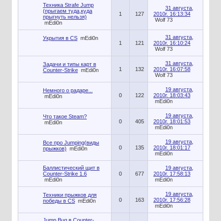
Техника Strafe Jump
31 августа,
(прыгаем туда,куда
1
127
2010г. 16:13:34
прыгнуть нельзя)
Wolf 73
mEdi0n
31 августа,
Укрытия в CS
mEdi0n
1
121
2010г. 16:10:24
Wolf 73
31 августа,
Задачи и типы карт в
1
132
2010г. 16:07:58
Counter-Strike
mEdi0n
Wolf 73
19 августа,
Немного о радаре...
0
122
2010г. 18:03:43
mEdi0n
mEdi0n
19 августа,
Что такое Steam?
0
405
2010г. 18:01:53
mEdi0n
mEdi0n
19 августа,
Все про Jumping(виды
0
135
2010г. 18:01:17
прыжков)
mEdi0n
mEdi0n
Баллистический щит в
19 августа,
Counter-Strike 1.6
0
677
2010г. 17:58:13
mEdi0n
mEdi0n
19 августа,
Техники прыжков для
0
163
2010г. 17:56:28
победы в CS
mEdi0n
mEdi0n
Jump Bug в Counter-