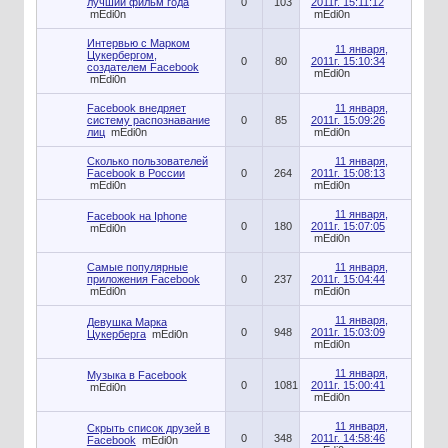
лучший фильм года
0
103
2011г. 15:11:12
mEdi0n
mEdi0n
Интервью с Марком
11 января,
Цукербергом,
0
80
2011г. 15:10:34
создателем Facebook
mEdi0n
mEdi0n
Facebook внедряет
11 января,
систему распознавание
0
85
2011г. 15:09:26
лиц
mEdi0n
mEdi0n
Сколько пользователей
11 января,
Facebook в России
0
264
2011г. 15:08:13
mEdi0n
mEdi0n
11 января,
Facebook на Iphone
0
180
2011г. 15:07:05
mEdi0n
mEdi0n
Самые популярные
11 января,
приложения Facebook
0
237
2011г. 15:04:44
mEdi0n
mEdi0n
11 января,
Девушка Марка
0
948
2011г. 15:03:09
Цукерберга
mEdi0n
mEdi0n
11 января,
Музыка в Facebook
0
1081
2011г. 15:00:41
mEdi0n
mEdi0n
11 января,
Скрыть список друзей в
0
348
2011г. 14:58:46
Facebook
mEdi0n