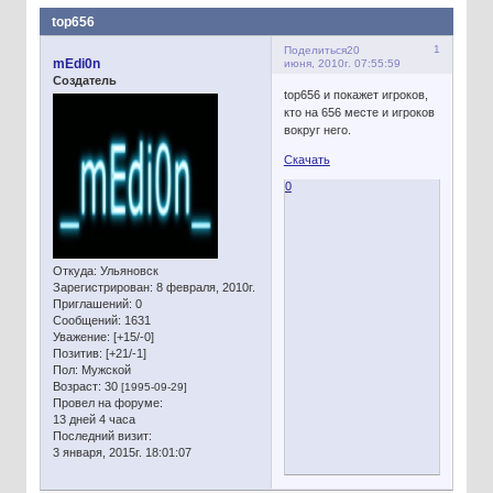
top656
1
Поделиться
20
mEdi0n
июня, 2010г. 07:55:59
Создатель
top656 и покажет игроков,
кто на 656 месте и игроков
вокруг него.
Скачать
0
Откуда:
Ульяновск
Зарегистрирован
: 8 февраля, 2010г.
Приглашений:
0
Сообщений:
1631
Уважение:
[+15/-0]
Позитив:
[+21/-1]
Пол:
Мужской
Возраст:
30
[1995-09-29]
Провел на форуме:
13 дней 4 часа
Последний визит:
3 января, 2015г. 18:01:07