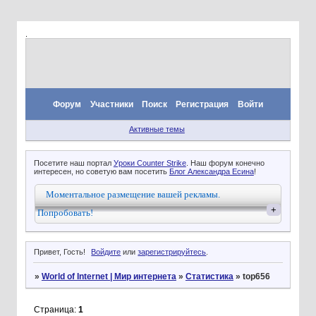
.
Форум
Участники
Поиск
Регистрация
Войти
Активные темы
Посетите наш портал
Уроки Counter Strike
. Наш форум конечно
интересен, но советую вам посетить
Блог Александра Есина
!
Моментальное размещение вашей рекламы.
+
Попробовать!
Привет, Гость!
Войдите
или
зарегистрируйтесь
.
»
World of Internet | Мир интернета
»
Статистика
»
top656
Страница:
1