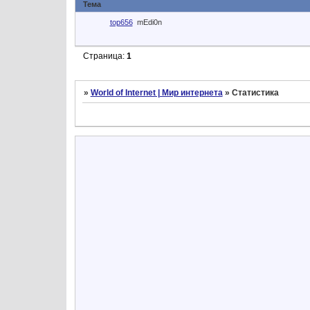
Тема
top656
mEdi0n
Страница:
1
»
World of Internet | Мир интернета
»
Статистика