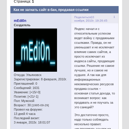
Страница:
1
Как не загнать сайт в бан, продавая ссылки
1
Поделиться
10
mEdi0n
ноября, 2010г. 19:26:45
Создатель
Яндекс начал и с
относительным успехом
ведет войну с продажными
ссылками. Правда, он не
уменьшает и не исключает
влияние самих сайтов, а
просто исключает из
индекса сайты, продающие
ссылки. Решение не самое
лучшее, но и самое не
Откуда:
Ульяновск
худшее. А так как для
Зарегистрирован
: 8 февраля, 2010г.
информационных
Приглашений:
0
некоммерческих ресурсов
Сообщений:
1631
продажа ссылок –
Уважение:
[+15/-0]
основная статья дохода, то
Позитив:
[+21/-1]
возникает вопрос: как
Пол:
Мужской
продавать и не поучать за
Возраст:
30
[1995-09-29]
это санкций?
Провел на форуме:
13 дней 4 часа
Это достаточно просто,
Последний визит:
надо только соблюдать
3 января, 2015г. 18:01:07
несколько правил:
-не продавать ссылок на