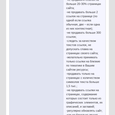
больше 20-30% страницах
сайта;
-не продавать больше 2
ссылок на странице (по
одной если ссылка
обычная, две – если одна
из них контекстная);
-не продавать больше 300
ссылок;
-следить за качеством
текстов ссылок, не
допускать спама на
страницах своего сайта;
-желательно принимать
только ссылки на близкие
по тематике в Вашим
сайтом ресурсы;
-продавать только на
страницах с количеством
символов текста больше
1,5 тыс.;
-не продавать ссылки на
страницах, содержание
которых состоит только из
графических элементов, их
описаний, и заглавий;
-регулярно обновлять сайт;
-как ни банально звучит,