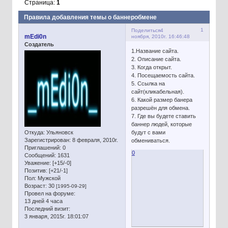
Страница:
1
Правила добавления темы о баннеробмене
1
Поделиться
4
mEdi0n
ноября, 2010г. 16:46:48
Создатель
1.Название сайта.
2. Описание сайта.
3. Когда открыт.
4. Посещаемость сайта.
5. Ссылка на
сайт(кликабельная).
6. Какой размер банера
разрешён для обмена.
7. Где вы будете ставить
баннер людей, которые
Откуда:
Ульяновск
будут с вами
Зарегистрирован
: 8 февраля, 2010г.
обмениваться.
Приглашений:
0
0
Сообщений:
1631
Уважение:
[+15/-0]
Позитив:
[+21/-1]
Пол:
Мужской
Возраст:
30
[1995-09-29]
Провел на форуме:
13 дней 4 часа
Последний визит:
3 января, 2015г. 18:01:07