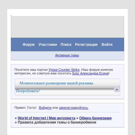
.
Форум
Участники
Поиск
Регистрация
Войти
Активные темы
Посетите наш портал
Уроки Counter Strike
. Наш форум конечно
интересен, но советую вам посетить
Блог Александра Есина
!
Моментальное размещение вашей рекламы.
+
Попробовать!
Привет, Гость!
Войдите
или
зарегистрируйтесь
.
»
World of Internet | Мир интернета
»
Обмен баннерами
»
Правила добавления темы о баннеробмене