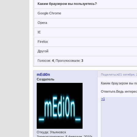
Каким браузером вы пользуетесь?
Google Chrome
Opera
IE
Firefox
Другой
Голосов:
4
;
Проголосовали:
3
mEdi0n
Поделиться
21 октября, 
Создатель
Каким браузером вы п
Ответьте.Ведь интерес
+1
Откуда:
Ульяновск
Зарегистрирован
: 8 февраля, 2010г.