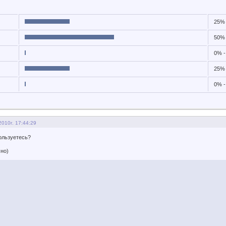
25% 
50% 
0% -
25% 
0% -
2010г. 17:44:29
ользуетесь?
но)