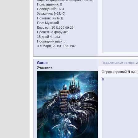
Приглашений:
0
Сообщений:
1631
Уважение:
[+15/-0]
Позитив:
[+21/-1]
Пол:
Мужской
Возраст:
30
[1995-09-29]
Провел на форуме:
13 дней 4 часа
Последний визит:
3 января, 2015г. 18:01:07
Gorec
Поделиться
19 ноября, 2
Участник
Опрос хороший.Я лично
0