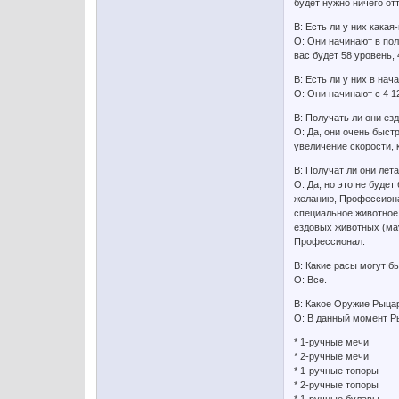
будет нужно ничего от
В: Есть ли у них кака
О: Они начинают в пол
вас будет 58 уровень, 
В: Есть ли у них в нач
О: Они начинают с 4 
В: Получать ли они ез
О: Да, они очень быст
увеличение скорости, 
В: Получат ли они ле
О: Да, но это не будет
желанию, Профессионал
специальное животное,
ездовых животных (мау
Профессионал.
В: Какие расы могут 
О: Все.
В: Какое Оружие Рыца
О: В данный момент Р
* 1-ручные мечи
* 2-ручные мечи
* 1-ручные топоры
* 2-ручные топоры