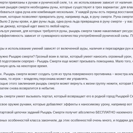
рти привязаны к рунам и рунической силе, т.е. их использование зависит от наличия 
ния рыцаря смерти необходимы руны, которые существуют в трех вариантах: для власт
боваться одна руна или комбинация нескольких. У каждой руны есть период восстанов
мения, которые позволяют превратить руну, например льда, в руну смерти. Руна смерти
было 2 руны крови, и две руны льда, одна руна льда превращена в руну смерти - у вас 
 как джокер, который идет вместо любой карты.
ользуя умения, для которых требуются руны, рыцарь смерти также накапливает ресур
эффективность зависит от суммарного количества употребленной рунической силы. По
гры и использование умений зависят от включенной ауры, наличия и перезарядки рун 
нужно Рыцарю смерти? Грозный воин в латах, который умеет наносить огромный урон, 
ard подготовили сюрприз - Рыцарь Смерти еще может призывать помощника. Мало того
нную цель на некоторое время.
. Рыцарь смерти может создать гуля из трупа поверженного противника – монстра или
ажа, то игрок – владелец персонажа может им управлять.
ощью этого заклинания рыцарь смерти может вернуть к жизни группу нежити, которая б
 затем снова возвратится в небытие.
рь смерти умеет вызывать портал, который возвращает его в родной город Рыцарей С
 свое оружие рунами, которые добавляют эффекты к наносимому урону, например вот 
стартовой цепочки заданий Рыцарь Смерти получит абсолютно БЕСПЛАТНО наземного 
вных особенностей класса закончили, да этих особенностей очень много, и подарки для