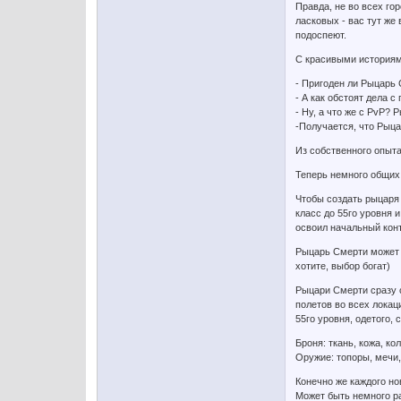
Правда, не во всех го
ласковых - вас тут же 
подоспеют.
С красивыми историям
- Пригоден ли Рыцарь 
- А как обстоят дела 
- Ну, а что же с PvP?
-Получается, что Рыца
Из собственного опыта
Теперь немного общих
Чтобы создать рыцаря 
класс до 55го уровня 
освоил начальный конт
Рыцарь Смерти может п
хотите, выбор богат)
Рыцари Смерти сразу с
полетов во всех локац
55го уровня, одетого,
Броня: ткань, кожа, к
Оружие: топоры, мечи,
Конечно же каждого но
Может быть немного р