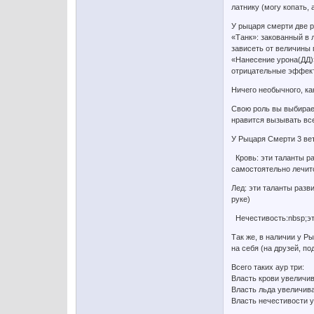
латнику (могу копать, 
У рыцаря смерти две р
«Танк»: закованный в 
зависеть от величины 
«Нанесение урона(ДД)»
отрицательные эффекты
Ничего необычного, как
Свою роль вы выбирает
нравится вызывать все
У Рыцаря Смерти 3 вет
Кровь: эти таланты ра
самостоятельно лечитс
Лед: эти таланты разв
руке)
Нечестивость:nbsp;эти
Так же, в наличии у Р
на себя (на друзей, по
Всего таких аур три:
Власть крови увеличив
Власть льда увеличива
Власть нечестивости 