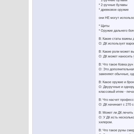
* 1-ручные булавы
* 2-ручные булавы
* древковое оружие
они НЕ могут использо
* Щиты
* Оружие дальнего боя
В: Какие статы важны 
О: ДК использует варов
В: Какие роли может в
О: ДК может наносить 
В: Что такое Ковка рун 
О: Это дополнительна
заменяют обычные, одн
В: Какое оружие и бро
О: Двуручные и однору
классовый итем - печать
В: Что насчет професс
О: ДК начинает с 270 с
В: Может ли ДК лечить
О: У ДК есть нескольк
хилером.
В: Что такое руны сме