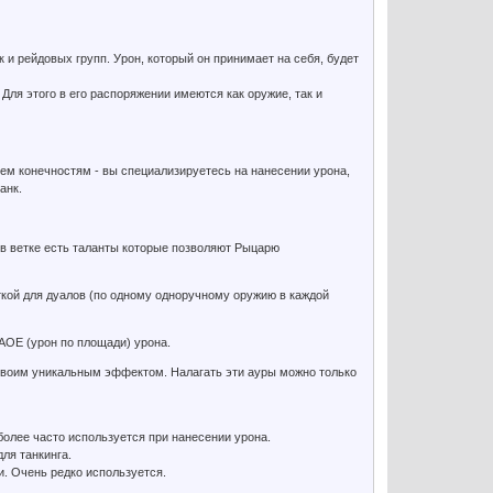
 и рейдовых групп. Урон, который он принимает на себя, будет
ля этого в его распоряжении имеются как оружие, так и
сем конечностям - вы специализируетесь на нанесении урона,
анк.
 в ветке есть таланты которые позволяют Рыцарю
еткой для дуалов (по одному одноручному оружию в каждой
АОЕ (урон по площади) урона.
т своим уникальным эффектом. Налагать эти ауры можно только
более часто используется при нанесении урона.
ля танкинга.
. Очень редко используется.