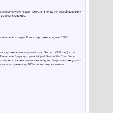
основное оружие Рыцаря Смерти. В конце начальной цепочки у
й высокого качества.
в началной локации. Конь смерти Акеруса дает 100%
ется купить навык верховой езды Эксперт (900 голд) и, по
же, вам будет доступен Winged Steed of the Ebon Blade ,
 мастерства, что значит вам не нужно будет покупать других
рта, и ускоряется до 280% после покупки навыка