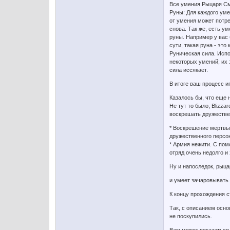
Все умения Рыцаря Сме
Руны: Для каждого уме
от умения может потре
снова. Так же, есть у
руны. Например у вас 
сути, такая руна - это
Руническая сила. Исп
некоторых умений; их 
сила иссякает.
В итоге ваш процесс и
Казалось бы, что еще 
Не тут то было, Blizz
воскрешать дружестве
* Воскрешение мертвых
дружественного персон
* Армия нежити. С пом
отряд очень недолго и
Ну и напоследок, рыца
и умеет зачаровывать
К концу прохождения 
Так, с описанием осно
не поскупились.