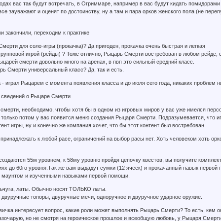
родах вас так будут встречать, в Огриммаре, например в вас будут кидать помидорами 
все зауважают и оценят по достоинству, ну а там и пара орков женского пола (не переп
и закончили, переходим к практике
Смерти для соло-игры (прокачка)? Да пригоден, прокачка очень быстрая и легкая
с групповой игрой (рейды) ? Тоже отлично, Рыцарь Смерти востребован в любом рейде,
 Рыцарей смерти довольно много на аренах, в пвп это сильный средний класс.
рь Смерти универсальный класс? Да, так и есть.
 - играл Рыцарем с момента появления класса и до июля сего года, никаких проблем ни
 сведений о Рыцаре Смерти
смерти, необходимо, чтобы хотя бы в одном из игровых миров у вас уже имелся персо
и только потом у вас появится меню создания Рыцаря Смерти. Подразумевается, что 
ент игры, ну и конечно же компания хочет, что бы этот контент был востребован.
ринадлежать к любой расе, ограничений на выбор расы нет. Хоть человеком хоть орком
оздаются 55м уровнем, к 58му уровню пройдя цепочку квестов, вы получите комплект
иях до 60го уровня.Так же вам выдадут сумки (12 ячеек) и прокачанный навык первой
 с маунтом и изученными навыками первой помощи.
ольчуга, латы. Обычно носят ТОЛЬКО латы.
 двуручные топоры, двуручные мечи, одноручное и двуручное ударное оружие.
вичка интересует вопрос, какие роли может выполнять Рыцарь Смерти? То есть, кем о
азочарую, но не смотря на героическое прошлое и всеобщую любовь, у Рыцаря Смерти