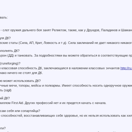
вать:
 - слот оружия дальнего боя занят Реликтом, также, как у Друидов, Паладинов и Шаман
для ДК?
ские статы (Сила, АП, Крит, Ловкость и т д). Сила заклинаний не дает никакого никако
ыполнять ДК?
урон (ДД) и танковать. За подробностями вы можете обратиться в соответствующие п
(runeforging)?
я классовая способность ДК, заключающаяся в наложении классовых энчантов
http://
ако ничего не стоят для ДК.
ню может использовать ДК?
чные мечи, топоры, мейсы и полеармы. Имеет способность носить одноручное оружие,
 (sigil)
ий ДК?
киллом First Aid. Других профессий нет и их придется качать с начала.
 сам себя или сопартийца?
о способностей, восстанавливающих себе здоровье, но их нельзя использовать как хил
рти?