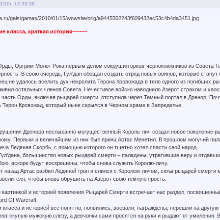
2010г. 17:33:38
ие класса, краткая история~~~~~
рды, Оргрим Молот Рока первым делом сокрушил орков-чернокнижников из Совета Те
верность. В свою очередь, Гул'дан обещал создать отряд новых воинов, которые стану
нец не удалось вселить дух некролита Терона Кровожада в тело одного из погибших 
живил остальных членов Совета. Нечестивое войско наводнило Азерот страхом и хаос
а часть Орды, включая рыцарей смерти, отступила через Темный портал в Дренор. По
 Терон Кровожад, который ныне скрылся в Черном храме в Запределье.
зрушения Дренора неслыханно могущественный Король-лич создал новое поколение ры
ивому. Первым и величайшим из них был принц Артас Менетил. В прошлом могучий пал
еча Ледяная Скорбь, с помощью которого он тщетно хотел спасти свой народ.
Гул'дана, большинство новых рыцарей смерти – паладины, утратившие веру и отдавшие
бою, вскоре будут воскрешены, чтобы снова служить Королю-личу.
лет назад Артас разбил Ледяной трон и слился с Королем-личом, силы рыцарей смерти 
овелителя, чтобы вновь обрушить на Азерот свою темную ярость.
й картинкой и историей появления Рыцарей Смерти встречает нас раздел, посвященный 
d Of Warcraft.
м класса и историей все понятно, появились, воевали, награждены, перешли на другую 
ют скупую мужскую слезу, а девчонки сами просятся на руки и рыдают от умиления. В