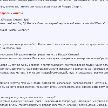
сложной система рун, рунической силы и аур - не спешите расстраивается, на практик
ыше, вполне достаточно для начала игры классом Рыцарь Смерти.
 вопросы и ответы.~~~~~
ght(Рыцарь Смерти, ДК)?
 известный как DK, ДК, Рыцарь Смерти - первый героический класс в World of Warcraft.
ачинают Рыцари Смерти?
м нужно иметь персонажа 55+. После этого вам становится доступно создание нового
я на игровой мир.
 персонажа 55+ уровня чтобы превратить его в Рыцаря Смерти?
своего старого персонажа. Вам всего лишь нужно создать нового персонажа и выбрат
ыцаря Смертина одном сервере, а затем выполнить его трансфер на другой? Либо сде
озможность выполнить трансфер Рыцаря Смерти, используя Бесплатное О: Перемещени
стандартные методы. Так же для Рыцарей Смерти действуют стандартные правила дл
ртуют в Акерусе: Черном Оплоте, летающем некрополисе, расположеном в Восточных
а вы начнете серии квестов, где вы научитесь использовать свои способности, получи
стартовую зону, могут ли они попасть назад?
ернуться в Акерус: Черный Оплот. Они получат телепорт туда, имеющий 1-минутную за
попасть в зоны, где начинались их первые квестовые цепочки (Райские Земли и Новый 