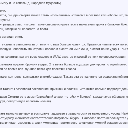
а могу и не копать (с) народная мудрость)
оли:
латы, рыцарь смерти может стать незаменимым «танком» в составе как небольших, так
группы.
: рыцарь смерти может также специализироваться в нанесении урона в ближнем бою. Д
, которые он налагает на врага.
 вы видите нет.
е сами, в зависимости от того, что вам больше нравится. Нравится лупить всех по в
общую ненависть монстров и боссов и смеяться им в лицо, в ответ на их удары - вы т
ки талантов, как и у всех классов в WoW, вкратце о каждой ветке и ее специализации
звивают оружие, броню и удары. Эта ветка больше подходит для урона по одной цели,
я во время боя. Лучшая ветка для прокачки класса.
ивают контроль, контратаки и комбо-удары. Так же эта ветка является официальной в
 таланты развивают заклинания, призывы и болезни. Эта ветка больше подходит для 
ыцаря Смерти есть ауры (ближайший аналог - стойки у Воинов), каждая аура обладае
друг, сопартийцев налагать нельзя).
ает наносимые урон и восполняет здоровье в зависимости от нанесенного урона. Наи
ет угрозу и снижает соответственно получаемый урон. Наиболее часто используется д
увеличивает скорость атаки и уменьшает время восстановления умений рыцаря смерти