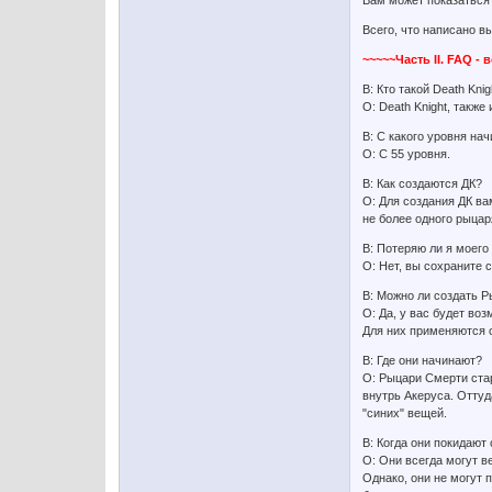
Вам может показаться 
Всего, что написано в
~~~~~Часть II. FAQ -
В: Кто такой Death Kni
О: Death Knight, также
В: С какого уровня н
О: С 55 уровня.
В: Как создаются ДК?
О: Для создания ДК ва
не более одного рыцар
В: Потеряю ли я моего
О: Нет, вы сохраните 
В: Можно ли создать Р
О: Да, у вас будет в
Для них применяются 
В: Где они начинают?
О: Рыцари Смерти ста
внутрь Акеруса. Оттуд
"синих" вещей.
В: Когда они покидают 
О: Они всегда могут в
Однако, они не могут 