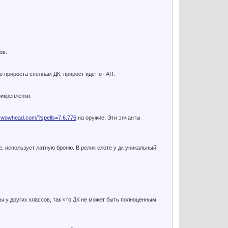
ов.
го прироста спеллам ДК, прирост идет от АП.
рикрепленки.
ru.wowhead.com/?spells=7.6.776
на оружие. Эти энчанты
 использует латную броню. В релик слоте у дк уникальный
ы у других классов, так что ДК не может быть полноценным