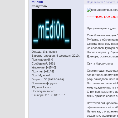
mEdi0n
Поделиться
27 августа, 
Создатель
~~~~~Часть I. Описан
Призраки правосудия
Став боевым вождем О
Гул'дана, в обмен на 
Совета, пока ему нако
же способом Гул'дан о
Откуда:
Ульяновск
После смерти Гул'дан
Зарегистрирован
: 8 февраля, 2010г.
Дренора; остался лишь
Приглашений:
0
Сообщений:
1631
Свита Короля-лича
Уважение:
[+15/-0]
Спустя годы после ра
Позитив:
[+21/-1]
зло и гибель всему ж
Пол:
Мужской
ради заколдованного м
Возраст:
30
[1995-09-29]
Провел на форуме:
В отличие от рыцарей 
13 дней 4 часа
кому суждено пасть в 
Последний визит:
С тех пор, как много 
3 января, 2015г. 18:01:07
лишь приказа своего п
Вот такой вот красиво
официальном сайте Wor
Ну что же, с описание
овациями, мужики роня