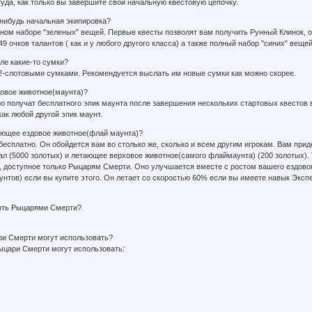
туда, как только вы завершите свои начальную квестовую цепочку.
я-нибудь начальная экипировка?
ном наборе "зеленых" вещей. Первые квесты позволят вам получить Рунный Клинок, 
49 очков талантов ( как и у любого другого класса) а также полный набор "синих" веще
але какие-то сумки?
12-слотовыми сумками. Рекомендуется выслать им новые сумки как можно скорее.
довое животное(маунта)?
ро получат бесплатного эпик маунта после завершения нескольких стартовых квестов 
как любой другой эпик маунт.
тающее ездовое животное(флай маунта)?
 бесплатно. Он обойдется вам во столько же, сколько и всем другим игрокам. Вам прид
 (5000 золотых) и летающее верховое животное(самого флаймаунта) (200 золотых). Так
 доступное только Рыцарям Смерти. Оно улучшается вместе с ростом вашего ездового
нтов) если вы купите этого. Он летает со скоростью 60% если вы имеете навык Экспе
быть Рыцарями Смерти?
ри Смерти могут использовать?
ыцари Смерти могут использовать: