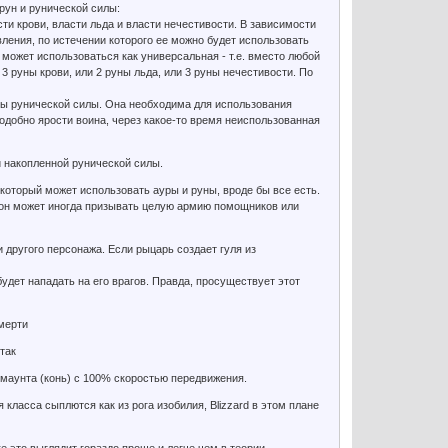
рун и рунической силы:
и крови, власти льда и власти нечестивости. В зависимости
ления, по истечении которого ее можно будет использовать
 может использоваться как универсальная - т.е. вместо любой
3 руны крови, или 2 руны льда, или 3 руны нечестивости. По
сы рунической силы. Она необходима для использования
добно ярости воина, через какое-то время неиспользованная
и накопленной рунической силы.
который может использовать ауры и руны, вроде бы все есть.
, он может иногда призывать целую армию помощников или
 другого персонажа. Если рыцарь создает гуля из
удет нападать на его врагов. Правда, просуществует этот
мерти
так
маунта (конь) с 100% скоростью передвижения.
 класса сыплются как из рога изобилия, Blizzard в этом плане