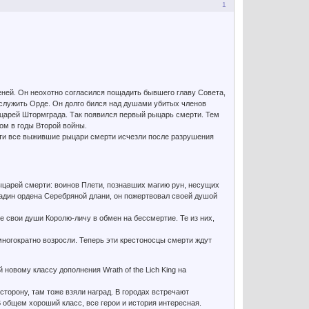
1
ней. Он неохотно согласился пощадить бывшего главу Совета,
т служить Орде. Он долго бился над душами убитых членов
рыцарей Штормграда. Так появился первый рыцарь смерти. Тем
ом в годы Второй войны.
чти все выжившие рыцари смерти исчезли после разрушения
царей смерти: воинов Плети, познавших магию рун, несущих
адин ордена Серебряной длани, он пожертвовал своей душой
 свои души Королю-личу в обмен на бессмертие. Те из них,
многократно возросли. Теперь эти крестоносцы смерти ждут
новому классу дополнения Wrath of the Lich King на
сторону, там тоже взяли наград. В городах встречают
 общем хороший класс, все герои и история интересная.