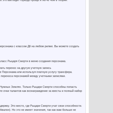
е это выглядит гораздо проще и легче чем в теории.
 персонажа с классом ДК на любом рилме. Вы можете создать
ь класс Рыцаря Смерти в меню создания персонажа.
лать перенос на другую учетную запись
е Персонажа или используя платную услугу трансфера.
я переноса персонажей между учетными записями.
 Чумных Землях. Только Рыцари Смерти способны попасть
те очки талантов как вознаграждение за квесты и полный набор
держку. Это место, где Рыцари Смерти учат свои способности.
Авалон). Но это не имеет значения, так как вам больше не