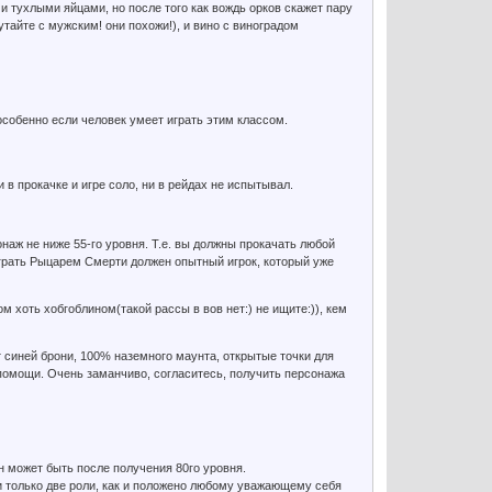
и тухлыми яйцами, но после того как вождь орков скажет пару
утайте с мужским! они похожи!), и вино с виноградом
 особенно если человек умеет играть этим классом.
 в прокачке и игре соло, ни в рейдах не испытывал.
наж не ниже 55-го уровня. Т.е. вы должны прокачать любой
играть Рыцарем Смерти должен опытный игрок, который уже
 хоть хобгоблином(такой рассы в вов нет:) не ищите:)), кем
 синей брони, 100% наземного маунта, открытые точки для
 помощи. Очень заманчиво, согласитесь, получить персонажа
н может быть после получения 80го уровня.
 только две роли, как и положено любому уважающему себя