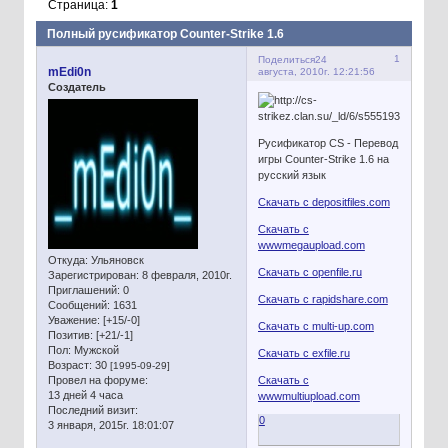
Страница:
1
Полный русификатор Counter-Strike 1.6
1
Поделиться
24
mEdi0n
августа, 2010г. 12:21:56
Создатель
Русификатор CS - Перевод
игры Counter-Strike 1.6 на
русский язык
Скачать с depositfiles.com
Скачать с
wwwmegaupload.com
Откуда:
Ульяновск
Скачать с openfile.ru
Зарегистрирован
: 8 февраля, 2010г.
Приглашений:
0
Скачать с rapidshare.com
Сообщений:
1631
Уважение:
[+15/-0]
Скачать с multi-up.com
Позитив:
[+21/-1]
Пол:
Мужской
Скачать с exfile.ru
Возраст:
30
[1995-09-29]
Провел на форуме:
Скачать с
13 дней 4 часа
wwwmultiupload.com
Последний визит:
0
3 января, 2015г. 18:01:07