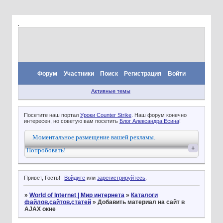
.
Форум
Участники
Поиск
Регистрация
Войти
Активные темы
Посетите наш портал
Уроки Counter Strike
. Наш форум конечно
интересен, но советую вам посетить
Блог Александра Есина
!
Моментальное размещение вашей рекламы.
+
Попробовать!
Привет, Гость!
Войдите
или
зарегистрируйтесь
.
»
World of Internet | Мир интернета
»
Каталоги
файлов,сайтов,статей
»
Добавить материал на сайт в
AJAX окне