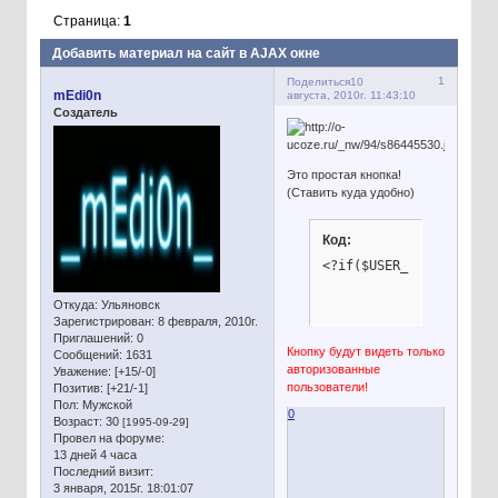
Страница:
1
Добавить материал на сайт в AJAX окне
1
Поделиться
10
mEdi0n
августа, 2010г. 11:43:10
Создатель
Это простая кнопка!
(Ставить куда удобно)
Код:
<?if($USER_LOGGED_IN$)
Откуда:
Ульяновск
Зарегистрирован
: 8 февраля, 2010г.
Приглашений:
0
Кнопку будут видеть только
Сообщений:
1631
авторизованные
Уважение:
[+15/-0]
пользователи!
Позитив:
[+21/-1]
Пол:
Мужской
0
Возраст:
30
[1995-09-29]
Провел на форуме:
13 дней 4 часа
Последний визит:
3 января, 2015г. 18:01:07