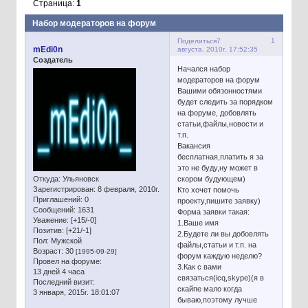
Страница:
1
Набор модераторов на форум
1
Поделиться
7
mEdi0n
августа, 2010г. 17:52:35
Создатель
Начался набор
модераторов на форум
Вашими обязонностями
будет следить за порядком
на форуме, добовлять
статьи,файлы,новости и
т.п.
Вакансия
бесплатная,платить я за
это не буду,ну может в
Откуда:
Ульяновск
скором будующем)
Зарегистрирован
: 8 февраля, 2010г.
Кто хочет помочь
Приглашений:
0
проекту,пишите заявку)
Сообщений:
1631
Форма заявки такая:
Уважение:
[+15/-0]
1.Ваше имя
Позитив:
[+21/-1]
2.Будете ли вы добовлять
Пол:
Мужской
файлы,статьи и т.п. на
Возраст:
30
[1995-09-29]
форум каждую неделю?
Провел на форуме:
3.Как с вами
13 дней 4 часа
связаться(icq,skype)(я в
Последний визит:
скайпе мало когда
3 января, 2015г. 18:01:07
бываю,поэтому лучше