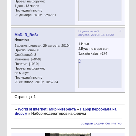
Провел на форуме:
1 день 13 часов
Последний визит:
26 декабря, 2010г. 22:42:51
3
Поделиться
29
MoDeR_BeSt
августа, 2010г. 14:43:20
Новичок
1.Илья
Зарегистрирован
: 29 августа, 2010г.
2.Буду по мере сил
Приглашений:
0
3.скайп kalash-174
Сообщений:
3
Уважение:
[+0/-0]
0
Позитив:
[+0/-0]
Провел на форуме:
55 минут
Последний визит:
25 сентября, 2010г. 10:52:34
Страница:
1
»
World of Internet | Мир интернета
»
Набор персонала на
форум
»
Набор модераторов на форум
создать форум бесплатно