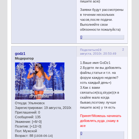
пишите асю)
Заявки будут рассмотрены
в течении нескольких
часов,после подачи.
Выполняйте свои
обязонности пожалуйста)
0
2
Поделиться
19
godz1
августа, 2010г. 20:53:49
Модератор
1.Ваше имя GoDz1
2.Будете ли вы добовлять
файлы,статьи и т.п. на
форум каждую неделю?
хоть каждый день=)
3.Как с вами
связаться(icq,skype)(я в
скайпе мало когда
бываю,поэтому лучше
Откуда:
Ульяновск
пишите асю) у тя есть
Зарегистрирован
: 19 августа, 2010г.
Приглашений:
0
Принят!Можешь начинать
Сообщений:
135
добовлять,куда ,скажу в
Уважение:
[+8/-0]
асе
Позитив:
[+12/-0]
Пол:
Мужской
0
Возраст:
88
[1938-06-14]