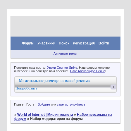
.
Форум
Участники
Поиск
Регистрация
Войти
Активные темы
Посетите наш портал
Уроки Counter Strike
. Наш форум конечно
интересен, но советую вам посетить
Блог Александра Есина
!
Моментальное размещение вашей рекламы.
+
Попробовать!
Привет, Гость!
Войдите
или
зарегистрируйтесь
.
»
World of Internet | Мир интернета
»
Набор персонала на
форум
»
Набор модераторов на форум