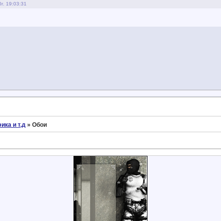
г. 19:03:31
ика и т.д
»
Обои