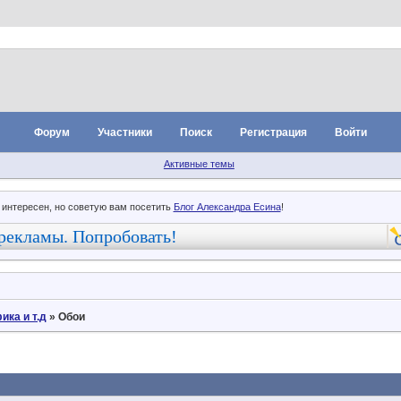
Форум
Участники
Поиск
Регистрация
Войти
Активные темы
 интересен, но советую вам посетить
Блог Александра Есина
!
рекламы. Попробовать!
ика и т.д
»
Обои