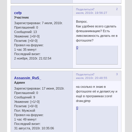
2
Поделиться
7
cefp
июля, 2010г. 19:56:27
Участник
Вопрос.
Зарегистрирован
: 7 июля, 2010г.
Как удобнее всего сделать
Приглашений:
0
флешанимацию? Есть
Сообщений:
13
ливозможность делать ее в
Уважение:
[+0/-0]
фотошопе?
Позитив:
[+0/-0]
Провел на форуме:
0
1 час 35 минут
Последний визит:
2 ноября, 2010г. 21:02:54
3
Поделиться
7
Assassin_RuS_
июля, 2010г. 20:48:55
Админ
на сколько я знаю в
Зарегистрирован
: 17 июня, 2010г.
фотошопе её и делают,ну и
Приглашений:
0
ещё в программах:corel
Сообщений:
9
draw,gimp
Уважение:
[+1/-0]
Позитив:
[+0/-0]
0
Пол:
Мужской
Провел на форуме:
1 час 49 минут
Последний визит:
31 августа, 2010г. 10:35:06