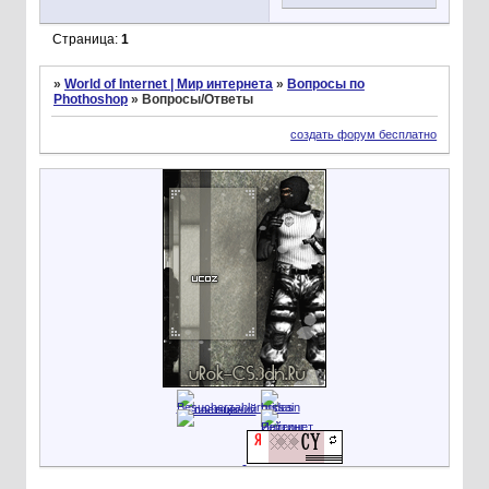
Страница:
1
»
World of Internet | Мир интернета
»
Вопросы по
Phothoshop
»
Вопросы/Ответы
создать форум бесплатно