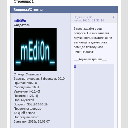
Страница:
1
Вопросы/Ответы
1
Поделиться
2
mEdi0n
июля, 2010г. 13:52:34
Создатель
Здесь задаём свои
вопросы.На них ответят
другие пользователи,если
вы найдёте где-то ответ
сами,то пожалуйста
пишите здесь.
___Администрация___
0
Откуда:
Ульяновск
Зарегистрирован
: 8 февраля, 2010г.
Приглашений:
0
Сообщений:
1631
Уважение:
[+15/-0]
Позитив:
[+21/-1]
Пол:
Мужской
Возраст:
30
[1995-09-29]
Провел на форуме:
13 дней 4 часа
Последний визит:
3 января, 2015г. 18:01:07