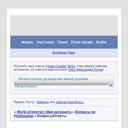
.
Форум
Участники
Поиск
Регистрация
Войти
Активные темы
Посетите наш портал
Уроки Counter Strike
. Наш форум конечно
интересен, но советую вам посетить
Блог Александра Есина
!
Моментальное размещение вашей рекламы.
+
Попробовать!
Привет, Гость!
Войдите
или
зарегистрируйтесь
.
»
World of Internet | Мир интернета
»
Вопросы по
Phothoshop
»
Вопросы/Ответы