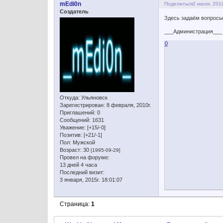
mEdi0n
Поделиться
2 июля, 2010
Создатель
Здесь задаём вопросы 
___Администрация___
0
Откуда:
Ульяновск
Зарегистрирован
: 8 февраля, 2010г.
Приглашений:
0
Сообщений:
1631
Уважение:
[+15/-0]
Позитив:
[+21/-1]
Пол:
Мужской
Возраст:
30
[1995-09-29]
Провел на форуме:
13 дней 4 часа
Последний визит:
3 января, 2015г. 18:01:07
Страница:
1