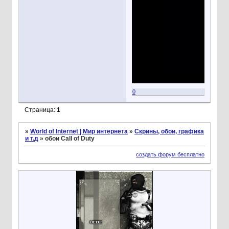
0
Страница:
1
»
World of Internet | Мир интернета
»
Скрины, обои, графика
и т.д
»
обои Call of Duty
создать форум бесплатно