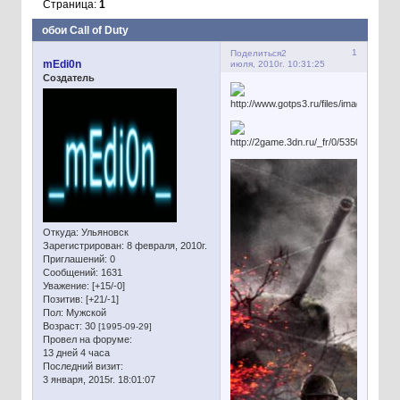
Страница:
1
обои Call of Duty
1
Поделиться
2
mEdi0n
июля, 2010г. 10:31:25
Создатель
Откуда:
Ульяновск
Зарегистрирован
: 8 февраля, 2010г.
Приглашений:
0
Сообщений:
1631
Уважение:
[+15/-0]
Позитив:
[+21/-1]
Пол:
Мужской
Возраст:
30
[1995-09-29]
Провел на форуме:
13 дней 4 часа
Последний визит:
3 января, 2015г. 18:01:07