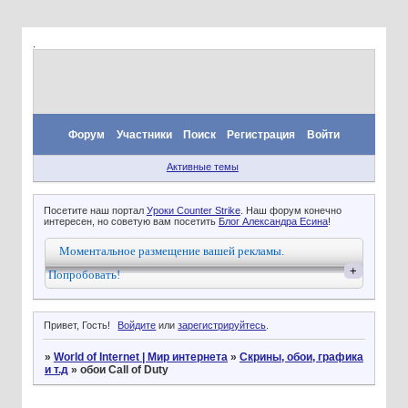
.
Форум
Участники
Поиск
Регистрация
Войти
Активные темы
Посетите наш портал
Уроки Counter Strike
. Наш форум конечно
интересен, но советую вам посетить
Блог Александра Есина
!
Моментальное размещение вашей рекламы.
+
Попробовать!
Привет, Гость!
Войдите
или
зарегистрируйтесь
.
»
World of Internet | Мир интернета
»
Скрины, обои, графика
и т.д
»
обои Call of Duty