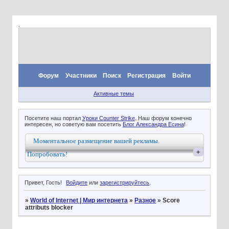
.
Форум
Участники
Поиск
Регистрация
Войти
Активные темы
Посетите наш портал
Уроки Counter Strike
. Наш форум конечно
интересен, но советую вам посетить
Блог Александра Есина
!
Моментальное размещение вашей рекламы.
+
Попробовать!
Привет, Гость!
Войдите
или
зарегистрируйтесь
.
»
World of Internet | Мир интернета
»
Разное
»
Score
attributs blocker