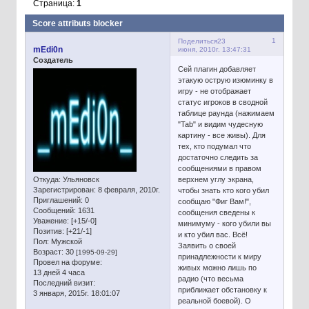
Страница:
1
Score attributs blocker
1
Поделиться
23
mEdi0n
июня, 2010г. 13:47:31
Создатель
Сей плагин добавляет
этакую острую изюминку в
игру - не отображает
статус игроков в сводной
таблице раунда (нажимаем
"Tab" и видим чудесную
картину - все живы). Для
тех, кто подумал что
достаточно следить за
сообщениями в правом
Откуда:
Ульяновск
верхнем углу экрана,
Зарегистрирован
: 8 февраля, 2010г.
чтобы знать кто кого убил
Приглашений:
0
сообщаю "Фиг Вам!",
Сообщений:
1631
сообщения сведены к
Уважение:
[+15/-0]
минимуму - кого убили вы
Позитив:
[+21/-1]
и кто убил вас. Всё!
Пол:
Мужской
Заявить о своей
Возраст:
30
[1995-09-29]
принадлежности к миру
Провел на форуме:
живых можно лишь по
13 дней 4 часа
радио (что весьма
Последний визит:
приближает обстановку к
3 января, 2015г. 18:01:07
реальной боевой). О