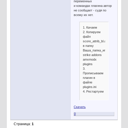
переменных
и командах плагина автор
не сообщает - судя по
всему их нет.
1. Качаем
2. Копируем
файл
score_attrib_bl.amxx
в папку
Ваша_папка_игры
strike addons
amxmodx
plugins
3.
Прописываем
плагин в
файле
plugins.ini
4. Рестартуем
Скачать
0
Страница:
1