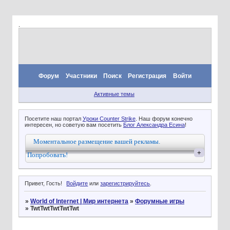
.
Форум
Участники
Поиск
Регистрация
Войти
Активные темы
Посетите наш портал
Уроки Counter Strike
. Наш форум конечно
интересен, но советую вам посетить
Блог Александра Есина
!
Моментальное размещение вашей рекламы.
+
Попробовать!
Привет, Гость!
Войдите
или
зарегистрируйтесь
.
»
World of Internet | Мир интернета
»
Форумные игры
»
TwtTwtTwtTwtTwt