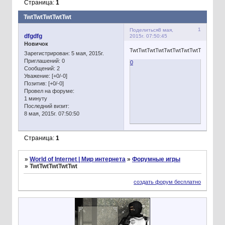
Страница:
1
TwtTwtTwtTwtTwt
1
Поделиться
8 мая,
dfgdfg
2015г. 07:50:45
Новичок
TwtTwtTwtTwtTwtTwtTwtTwtTwtTwtTwt
Зарегистрирован
: 5 мая, 2015г.
Приглашений:
0
0
Сообщений:
2
Уважение:
[+0/-0]
Позитив:
[+0/-0]
Провел на форуме:
1 минуту
Последний визит:
8 мая, 2015г. 07:50:50
Страница:
1
»
World of Internet | Мир интернета
»
Форумные игры
»
TwtTwtTwtTwtTwt
создать форум бесплатно