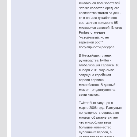
миллионов пользователей.
Что же касается среднего
количества твитов за день,
то в начале декабря оно
составляло примерно 95
миллионов записей. Блогер
Forbes отмечает
"устойчивый, но не
взрывной рост"
популярности ресурса.
В ближайших планах
руководства Twitter -
глобализация сервиса. 18
января 2011 года была
запущена корейская
версия сервиса
микроблогов. В данный
момент он доступен на
семи языках.
Twitter был запущен в
марте 2006 года. Растущая
популярность сервиса во
многом объясняется тем,
что микроблоги ведет
большое количество
публичных персон, в