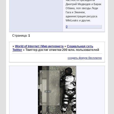
частности президенты
Дмитрий Медведев и Барак
Обама, поп-звезды Леди
Гага и Эминем,
администрация ресурса
WikiLeaks и другие.
0
Страница:
1
»
World of Internet | Мир интернета
»
Социальная сеть
Twitter
»
Твиттер достиг отметки 200 млн. пользователей
создать форум бесплатно