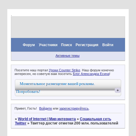
.
Форум
Участники
Поиск
Регистрация
Войти
Активные темы
Посетите наш портал
Уроки Counter Strike
. Наш форум конечно
интересен, но советую вам посетить
Блог Александра Есина
!
Моментальное размещение вашей рекламы.
+
Попробовать!
Привет, Гость!
Войдите
или
зарегистрируйтесь
.
»
World of Internet | Мир интернета
»
Социальная сеть
Twitter
»
Твиттер достиг отметки 200 млн. пользователей