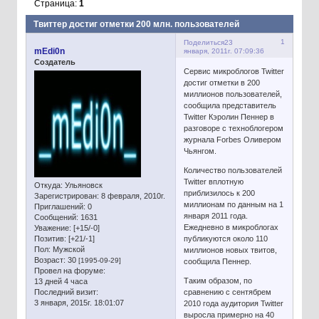
Страница:
1
Твиттер достиг отметки 200 млн. пользователей
1
Поделиться
23
mEdi0n
января, 2011г. 07:09:36
Создатель
Сервис микроблогов Twitter
достиг отметки в 200
миллионов пользователей,
сообщила представитель
Twitter Кэролин Пеннер в
разговоре с техноблогером
журнала Forbes Оливером
Чьянгом.
Количество пользователей
Twitter вплотную
Откуда:
Ульяновск
приблизилось к 200
Зарегистрирован
: 8 февраля, 2010г.
миллионам по данным на 1
Приглашений:
0
января 2011 года.
Сообщений:
1631
Ежедневно в микроблогах
Уважение:
[+15/-0]
Позитив:
[+21/-1]
публикуются около 110
Пол:
Мужской
миллионов новых твитов,
Возраст:
30
[1995-09-29]
сообщила Пеннер.
Провел на форуме:
Таким образом, по
13 дней 4 часа
Последний визит:
сравнению с сентябрем
3 января, 2015г. 18:01:07
2010 года аудитория Twitter
выросла примерно на 40