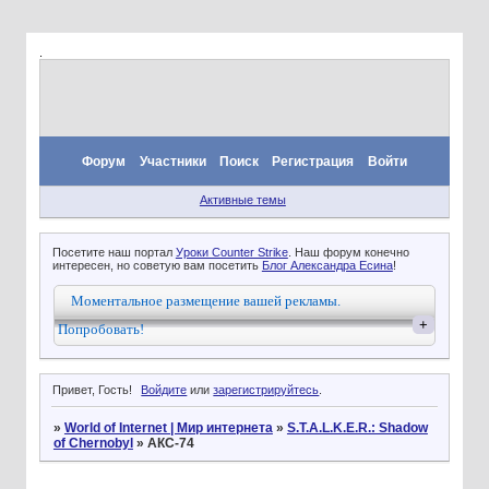
.
Форум
Участники
Поиск
Регистрация
Войти
Активные темы
Посетите наш портал
Уроки Counter Strike
. Наш форум конечно
интересен, но советую вам посетить
Блог Александра Есина
!
Моментальное размещение вашей рекламы.
+
Попробовать!
Привет, Гость!
Войдите
или
зарегистрируйтесь
.
»
World of Internet | Мир интернета
»
S.T.A.L.K.E.R.: Shadow
of Chernobyl
»
АКС-74