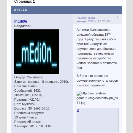
Страница:
1
АКС-74
1
Поделиться
1
mEdi0n
января, 2011г. 17:25:48
Создатель
Автомат Калашникова
складной образца 1974
года. Представляет собой
простое и надёжное
оружие, хотя дешёвизна в
производстве несколько
сказалась на удобстве
использования и точности
боя.
В Зоне это основное
Откуда:
Ульяновск
оружие военных сталкеров
Зарегистрирован
: 8 февраля, 2010г.
и многих одиночек.
Приглашений:
0
Сообщений:
1631
Уважение:
[+15/-0]
Позитив:
[+21/-1]
Пол:
Мужской
Возраст:
30
[1995-09-29]
0
Провел на форуме:
13 дней 4 часа
Последний визит:
3 января, 2015г. 18:01:07