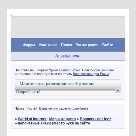
.
Форум
Участники
Поиск
Регистрация
Войти
Активные темы
Посетите наш портал
Уроки Counter Strike
. Наш форум конечно
интересен, но советую вам посетить
Блог Александра Есина
!
Моментальное размещение вашей рекламы.
+
Попробовать!
Привет, Гость!
Войдите
или
зарегистрируйтесь
.
»
World of Internet | Мир интернета
»
Вопросы по Ucoz
»
непонятные знаки вместо букв на сайте