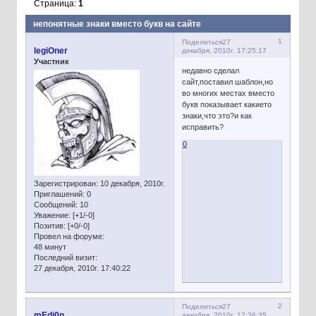
Страница:
1
непонятные знаки вместо букв на сайте
1
Поделиться
27
legiOner
декабря, 2010г. 17:25:17
Участник
недавно сделал
сайт,поставил шаблон,но
во многих местах вместо
букв показывает какието
знаки,что это?и как
исправить?
0
Зарегистрирован
: 10 декабря, 2010г.
Приглашений:
0
Сообщений:
10
Уважение:
[+1/-0]
Позитив:
[+0/-0]
Провел на форуме:
48 минут
Последний визит:
27 декабря, 2010г. 17:40:22
2
Поделиться
27
mEdi0n
декабря, 2010г. 17:26:35