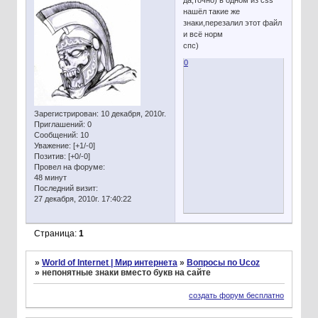
нашёл такие же
знаки,перезалил этот файл
и всё норм
спс)
0
Зарегистрирован
: 10 декабря, 2010г.
Приглашений:
0
Сообщений:
10
Уважение:
[+1/-0]
Позитив:
[+0/-0]
Провел на форуме:
48 минут
Последний визит:
27 декабря, 2010г. 17:40:22
Страница:
1
»
World of Internet | Мир интернета
»
Вопросы по Ucoz
»
непонятные знаки вместо букв на сайте
создать форум бесплатно