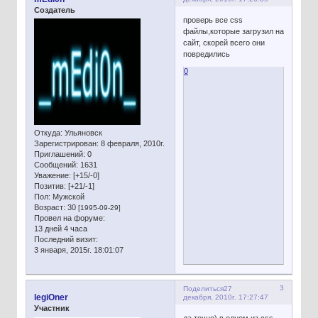
Создатель
проверь все css
файлы,которые загрузил на
сайт, скорей всего они
повредились
0
Откуда:
Ульяновск
Зарегистрирован
: 8 февраля, 2010г.
Приглашений:
0
Сообщений:
1631
Уважение:
[+15/-0]
Позитив:
[+21/-1]
Пол:
Мужской
Возраст:
30
[1995-09-29]
Провел на форуме:
13 дней 4 часа
Последний визит:
3 января, 2015г. 18:01:07
3
Поделиться
27
legiOner
декабря, 2010г. 17:27:47
Участник
да,точно) в одном из css