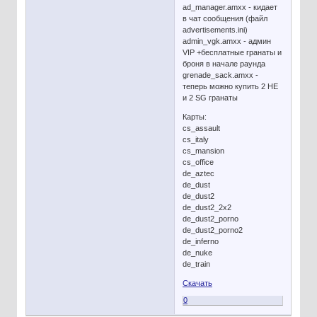
ad_manager.amxx - кидает
в чат сообщения (файл
advertisements.ini)
admin_vgk.amxx - админ
VIP +бесплатные гранаты и
броня в начале раунда
grenade_sack.amxx -
теперь можно купить 2 HE
и 2 SG гранаты
Карты:
cs_assault
cs_italy
cs_mansion
cs_office
de_aztec
de_dust
de_dust2
de_dust2_2x2
de_dust2_porno
de_dust2_porno2
de_inferno
de_nuke
de_train
Скачать
0