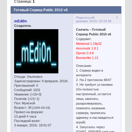
Страница:
1
Готовый Сервер Public 2010 v6
1
Поделиться
6
mEdi0n
декабря, 2010г. 20:19:58
Создатель
Скачать - Готовый
Сервер Public 2010 v6
Содержит:
Metamod 1.19p32
Amxmodx 1.8.1
Dproto 0.4.8
Boosterlite 1.13
Описание:
1. Сервер виден в
интернете
Откуда:
Ульяновск
2. На 2 протокола 48/47
Зарегистрирован
: 8 февраля, 2010г.
3. Не требует установки
Приглашений:
0
(Он полностью
Сообщений:
1631
настроенный, остается
Уважение:
[+15/-0]
Позитив:
[+21/-1]
лишь закачать,
Пол:
Мужской
разархивировать,
Возраст:
30
[1995-09-29]
поменять название
Провел на форуме:
сервера, прописать
13 дней 4 часа
админку и наслаждаться
Последний визит:
игрой)
3 января, 2015г. 18:01:07
4. Запускать через
START_SERVER.cmd или