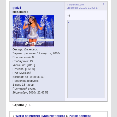
2
Поделиться
6
godz1
декабря, 2010г. 21:42:37
Модератор
=)
0
Откуда:
Ульяновск
Зарегистрирован
: 19 августа, 2010г.
Приглашений:
0
Сообщений:
135
Уважение:
[+8/-0]
Позитив:
[+12/-0]
Пол:
Мужской
Возраст:
88
[1938-06-14]
Провел на форуме:
1 день 13 часов
Последний визит:
26 декабря, 2010г. 22:42:51
Страница:
1
»
World of Internet | Мир интернета
»
Public сервера