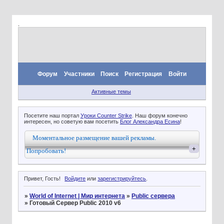
.
Форум
Участники
Поиск
Регистрация
Войти
Активные темы
Посетите наш портал
Уроки Counter Strike
. Наш форум конечно
интересен, но советую вам посетить
Блог Александра Есина
!
Моментальное размещение вашей рекламы.
+
Попробовать!
Привет, Гость!
Войдите
или
зарегистрируйтесь
.
»
World of Internet | Мир интернета
»
Public сервера
»
Готовый Сервер Public 2010 v6