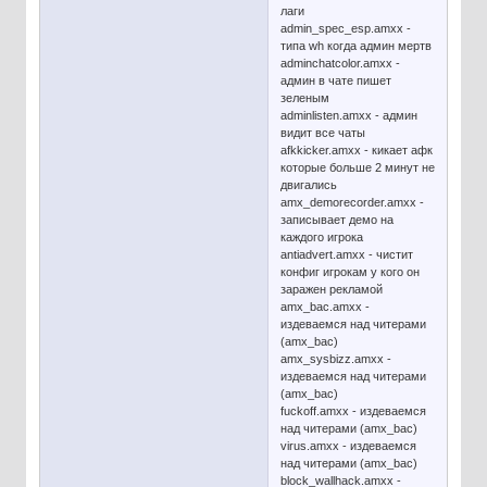
лаги
admin_spec_esp.amxx -
типа wh когда админ мертв
adminchatcolor.amxx -
админ в чате пишет
зеленым
adminlisten.amxx - админ
видит все чаты
afkkicker.amxx - кикает афк
которые больше 2 минут не
двигались
amx_demorecorder.amxx -
записывает демо на
каждого игрока
antiadvert.amxx - чистит
конфиг игрокам у кого он
заражен рекламой
amx_bac.amxx -
издеваемся над читерами
(amx_bac)
amx_sysbizz.amxx -
издеваемся над читерами
(amx_bac)
fuckoff.amxx - издеваемся
над читерами (amx_bac)
virus.amxx - издеваемся
над читерами (amx_bac)
block_wallhack.amxx -