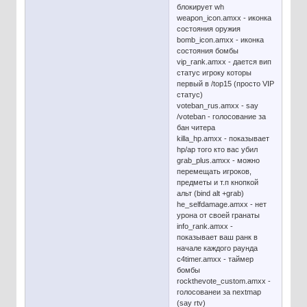
блокирует wh
weapon_icon.amxx - иконка
состояния оружия
bomb_icon.amxx - иконка
состояния бомбы
vip_rank.amxx - дается вип
статус игроку которы
первый в /top15 (просто VIP
статус)
voteban_rus.amxx - say
/voteban - голосование за
бан читера
killa_hp.amxx - показывает
hp/ap того кто вас убил
grab_plus.amxx - можно
перемещать игроков,
предметы и т.п кнопкой
альт (bind alt +grab)
he_selfdamage.amxx - нет
урона от своей гранаты
info_rank.amxx -
показывает ваш ранк в
начале каждого раунда
c4timer.amxx - таймер
бомбы
rockthevote_custom.amxx -
голосованеи за nextmap
(say rtv)