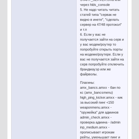
через hlds_console
5. Не надо читать читать
статей типа "сервак не
видно в инете", "сделать
сервер на 47/48 протокол"
и т.п
6. Если у вас не
получается зайти на серв и
у вас модем/роутер то
попробуйте открыть порты
на модеме/роутере. Если у
вас не получается зайти на
серв попробуйте отключить
брандмауэр или же
файрволы.
Плагины:
amx_bancs.amxx - бан по
кс (amx_bancsmenu)
high_ping_kicker.amxx - кик
за высокий пинг <150
weaponmenu.amxx -
"оружейка" для админов
admin_check.amxx -
проверка админа - /admin
inp_medium.amxx -
прописывает игрокам
рейты, уменьшает пинг и