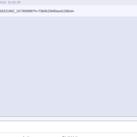
010г. 11:52:35
ideo18221962_157306988?h=73b0b15b80aed12f&hd=