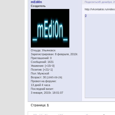
mEdi0n
Поделиться
5 декабря, 2
Создатель
http://vkontakte.ru/v
0
Откуда:
Ульяновск
Зарегистрирован
: 8 февраля, 2010г.
Приглашений:
0
Сообщений:
1631
Уважение:
[+15/-0]
Позитив:
[+21/-1]
Пол:
Мужской
Возраст:
30
[1995-09-29]
Провел на форуме:
13 дней 4 часа
Последний визит:
3 января, 2015г. 18:01:07
Страница:
1