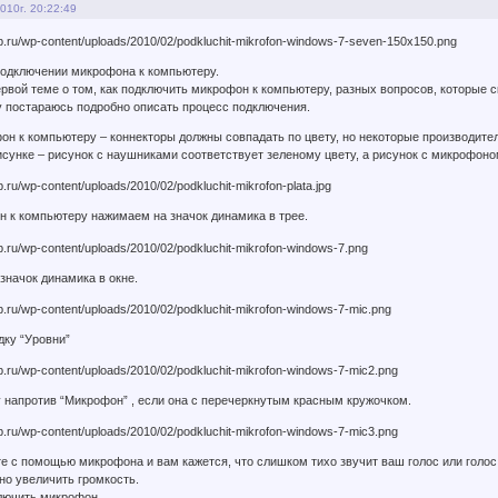
010г. 20:22:49
подключении микрофона к компьютеру.
рвой теме о том, как подключить микрофон к компьютеру, разных вопросов, которые с
у постараюсь подробно описать процесс подключения.
н к компьютеру – коннекторы должны совпадать по цвету, но некоторые производители
сунке – рисунок с наушниками соответствует зеленому цвету, а рисунок с микрофоно
н к компьютеру нажимаем на значок динамика в трее.
значок динамика в окне.
дку “Уровни”
 напротив “Микрофон” , если она с перечеркнутым красным кружочком.
е с помощью микрофона и вам кажется, что слишком тихо звучит ваш голос или голос
но увеличить громкость.
ключить микрофон.