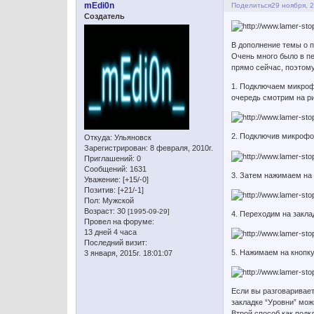
mEdi0n
Поделиться
29 ноября, 2
Создатель
В дополнение темы о 
Очень много было в пе
прямо сейчас, поэтом
1. Подключаем микрофо
очередь смотрим на ри
2. Подключив микрофо
Откуда:
Ульяновск
Зарегистрирован
: 8 февраля, 2010г.
Приглашений:
0
Сообщений:
1631
3. Затем нажимаем на 
Уважение:
[+15/-0]
Позитив:
[+21/-1]
Пол:
Мужской
Возраст:
30
[1995-09-29]
4. Переходим на закла
Провел на форуме:
13 дней 4 часа
Последний визит:
5. Нажимаем на кнопку
3 января, 2015г. 18:01:07
Если вы разговаривает
закладке “Уровни” мож
Втрой способ как под