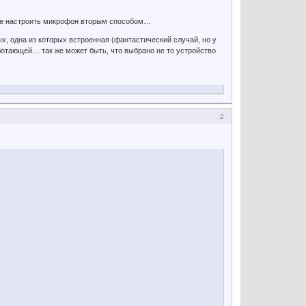
 же настроить микрофон вторым способом…
ых, одна из которых встроенная (фантастический случай, но у
ботающей… так же может быть, что выбрано не то устройство
2