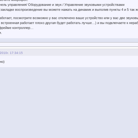
нель управления/ Оборудование и звук / Управление звуковыми устройствами
 закладке воспроизведение вы можете нажать на динамик и выполив пункты 4 и 5 так
работает, посмотрите возможно у вас отключено ваше устройство или у вас две звуков
 встроенная работает плохо другая будет работать лучше…) и вы подключаете к нера
 фрейме контроллер…
.
2010г. 17:34:15
но)