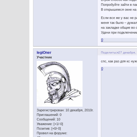
Попробуйте зайти в па
В открышемся окне на
Если все же у вас не 
меня так было – думал
на закладке общие во
Удачи при подключении
0
legiOner
Поделиться
27 декабря, 
Участник
спс, как раз для кс нуж
0
Зарегистрирован
: 10 декабря, 2010г.
Приглашений:
0
Сообщений:
10
Уважение:
[+1/-0]
Позитив:
[+0/-0]
Провел на форуме: