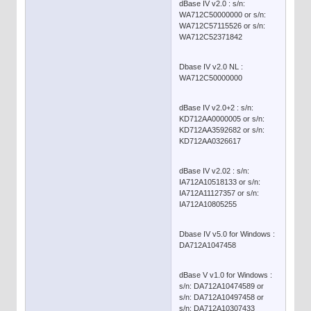
dBase IV v2.0 : s/n:
WA712C50000000 or s/n:
WA712C57115526 or s/n:
WA712C52371842
Dbase IV v2.0 NL :
WA712C50000000
dBase IV v2.0+2 : s/n:
KD712AA0000005 or s/n:
KD712AA3592682 or s/n:
KD712AA0326617
dBase IV v2.02 : s/n:
IA712A10518133 or s/n:
IA712A11127357 or s/n:
IA712A10805255
Dbase IV v5.0 for Windows :
DA712A1047458
dBase V v1.0 for Windows :
s/n: DA712A10474589 or
s/n: DA712A10497458 or
s/n: DA712A10307433