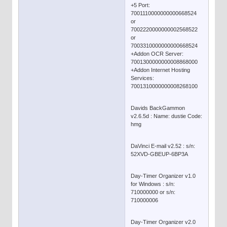
+5 Port:
7001110000000000668524
or
7002220000000002568522
or
7003310000000000668524
+Addon OCR Server:
7001300000000008868000
+Addon Internet Hosting
Services:
7001310000000008268100
Davids BackGammon
v2.6.5d : Name: dustie Code:
hmg
DaVinci E-mail v2.52 : s/n:
52XVD-GBEUP-6BP3A
Day-Timer Organizer v1.0
for Windows : s/n:
710000000 or s/n:
710000006
Day-Timer Organizer v2.0