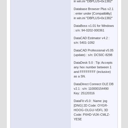
in win.ini "DBPLUS=0x1382"
Database Browser Plus v2.1
: enter under [Compatibility]
in win.ini "DBPLUS=0x1382"
DataBoss v1.01 for Windows
: s/n: 94-0202-000361
DataCAD Estimator v4.2 :
s/n: 5401-1092
DataCAD Professional v5.05
(update) : s/n: DC50C-8298
DataDesk 5.0 : Tip: Accepts
any hex number between 1
and FFFFFFFF (inclusive)
as a SN.
DataDirect Connect OLE DB
v2.1 : s/n: 110000154490
Key: 25120316
DataFit v5.0 : Name: jog
[DNG] 2D Code: OYGR-
HOOG-OLGU-VDFL 3D
Code: PXHD-VIJK-CMLZ-
YESE