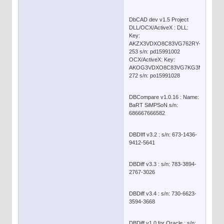
DbCAD dev v1.5 Project
DLL/OCX/ActiveX : DLL:
Key:
AKZX3VDXO8C83VG762RY-
253 s/n: pd15991002
OCX/ActiveX: Key:
AKOG3VDXO8C83VG7KG3M-
272 s/n: po15991028
DBCompare v1.0.16 : Name:
BaRT SiMPSoN s/n:
686667666582
DBDIff v3.2 : s/n: 673-1436-
9412-5641
DBDiff v3.3 : s/n: 783-3894-
2767-3026
DBDiff v3.4 : s/n: 730-6623-
3594-3668
DBDiff v1.0 for Oracle : s/n: