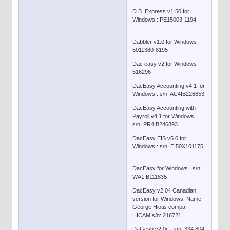
D.B. Express v1.50 for
Windows : PE15003-1194
Dabbler v1.0 for Windows :
5011380-8195
Dac easy v2 for Windows :
516296
DacEasy Accounting v4.1 for
Windows : s/n: AC4IB226653
DacEasy Accounting with
Payroll v4.1 for Windows:
s/n: PR4IB246893
DacEasy EIS v5.0 for
Windows : s/n: EI50X101175
DacEasy for Windows : s/n:
WA1IB111835
DacEasy v2.04 Canadian
version for Windows: Name:
George Hiotis compa:
HICAM s/n: 216721
DaGesh v2.0c : s/n: 334 804