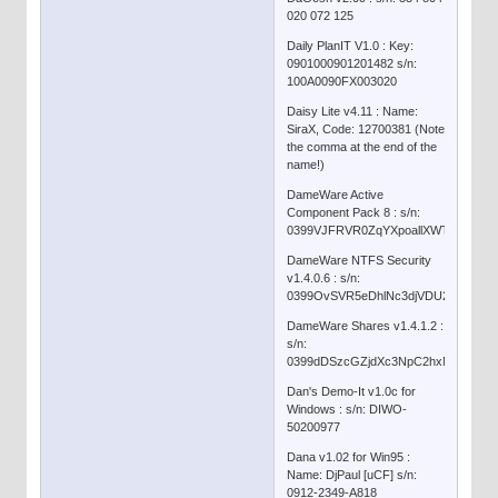
020 072 125
Daily PlanIT V1.0 : Key:
0901000901201482 s/n:
100A0090FX003020
Daisy Lite v4.11 : Name:
SiraX, Code: 12700381 (Note
the comma at the end of the
name!)
DameWare Active
Component Pack 8 : s/n:
0399VJFRVR0ZqYXpoallXWT0
DameWare NTFS Security
v1.4.0.6 : s/n:
0399OvSVR5eDhlNc3djVDU2Y2
DameWare Shares v1.4.1.2 :
s/n:
0399dDSzcGZjdXc3NpC2hxNdm
Dan's Demo-It v1.0c for
Windows : s/n: DIWO-
50200977
Dana v1.02 for Win95 :
Name: DjPaul [uCF] s/n:
0912-2349-A818