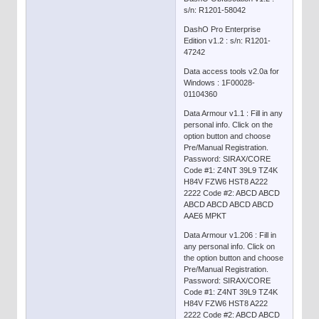
s/n: R1201-58042
DashO Pro Enterprise
Edition v1.2 : s/n: R1201-
47242
Data access tools v2.0a for
Windows : 1F00028-
01104360
Data Armour v1.1 : Fill in any
personal info. Click on the
option button and choose
Pre/Manual Registration.
Password: SIRAX/CORE
Code #1: Z4NT 39L9 TZ4K
H84V FZW6 HST8 A222
2222 Code #2: ABCD ABCD
ABCD ABCD ABCD ABCD
AAE6 MPKT
Data Armour v1.206 : Fill in
any personal info. Click on
the option button and choose
Pre/Manual Registration.
Password: SIRAX/CORE
Code #1: Z4NT 39L9 TZ4K
H84V FZW6 HST8 A222
2222 Code #2: ABCD ABCD