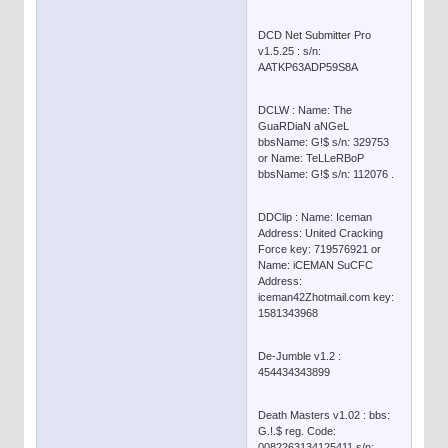
DCD Net Submitter Pro
v1.5.25 : s/n:
AATKP63ADP59S8A
DCLW : Name: The
GuaRDiaN aNGeL
bbsName: G!$ s/n: 329753
or Name: TeLLeRBoP
bbsName: G!$ s/n: 112076 .
DDClip : Name: Iceman
Address: United Cracking
Force key: 719576921 or
Name: iCEMAN SuCFC
Address:
iceman42Zhotmail.com key:
1581343968
De-Jumble v1.2 :
454434343899
Death Masters v1.02 : bbs:
G.!.$ reg. Code:
0082263134125411 s/n: