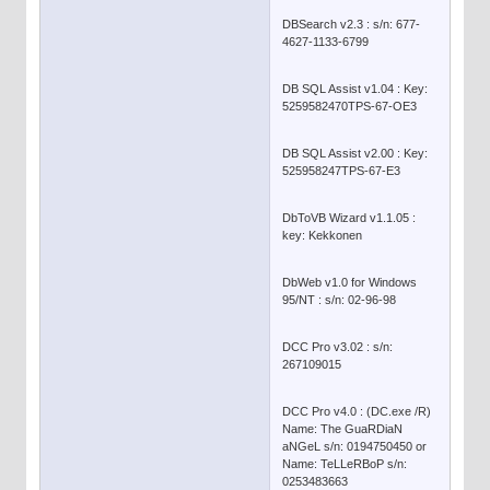
DBSearch v2.3 : s/n: 677-
4627-1133-6799
DB SQL Assist v1.04 : Key:
5259582470TPS-67-OE3
DB SQL Assist v2.00 : Key:
525958247TPS-67-E3
DbToVB Wizard v1.1.05 :
key: Kekkonen
DbWeb v1.0 for Windows
95/NT : s/n: 02-96-98
DCC Pro v3.02 : s/n:
267109015
DCC Pro v4.0 : (DC.exe /R)
Name: The GuaRDiaN
aNGeL s/n: 0194750450 or
Name: TeLLeRBoP s/n:
0253483663