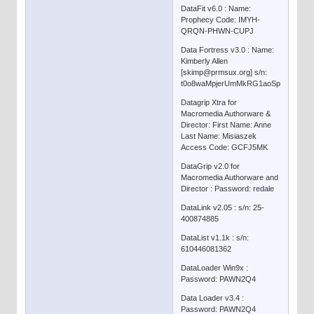
DataFit v6.0 : Name:
Prophecy Code: IMYH-
QRQN-PHWN-CUPJ
Data Fortress v3.0 : Name:
Kimberly Allen
[skimp@prmsux.org] s/n:
t0o8waMpjerUmMkRG1aoSpzJtMqQ0
Datagrip Xtra for
Macromedia Authorware &
Director: First Name: Anne
Last Name: Misiaszek
Access Code: GCFJ5MK
DataGrip v2.0 for
Macromedia Authorware and
Director : Password: redale
DataLink v2.05 : s/n: 25-
400874885
DataList v1.1k : s/n:
610446081362
DataLoader Win9x :
Password: PAWN2Q4
Data Loader v3.4 :
Password: PAWN2Q4