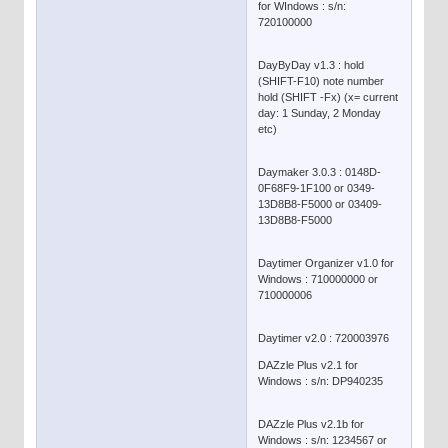
for WIndows : s/n:
720100000
DayByDay v1.3 : hold
(SHIFT-F10) note number
hold (SHIFT -Fx) (x= current
day: 1 Sunday, 2 Monday
etc)
Daymaker 3.0.3 : 0148D-
0F68F9-1F100 or 0349-
13D8B8-F5000 or 03409-
13D8B8-F5000
Daytimer Organizer v1.0 for
Windows : 710000000 or
710000006
Daytimer v2.0 : 720003976
DAZzle Plus v2.1 for
Windows : s/n: DP940235
DAZzle Plus v2.1b for
Windows : s/n: 1234567 or