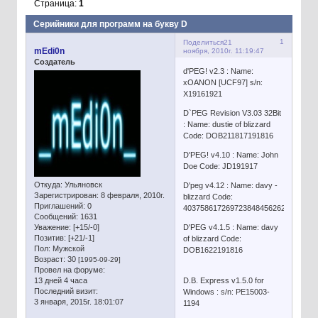
Страница:
1
Серийники для программ на букву D
1
Поделиться
21
mEdi0n
ноября, 2010г. 11:19:47
Создатель
d'PEG! v2.3 : Name:
xOANON [UCF97] s/n:
X19161921
D`PEG Revision V3.03 32Bit
: Name: dustie of blizzard
Code: DOB211817191816
D'PEG! v4.10 : Name: John
Doe Code: JD191917
Откуда:
Ульяновск
D'peg v4.12 : Name: davy -
Зарегистрирован
: 8 февраля, 2010г.
blizzard Code:
Приглашений:
0
403758617269723848456262375440
Сообщений:
1631
Уважение:
[+15/-0]
D'PEG v4.1.5 : Name: davy
Позитив:
[+21/-1]
of blizzard Code:
Пол:
Мужской
DOB1622191816
Возраст:
30
[1995-09-29]
Провел на форуме:
13 дней 4 часа
D.B. Express v1.5.0 for
Последний визит:
Windows : s/n: PE15003-
3 января, 2015г. 18:01:07
1194