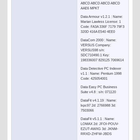
ABCD ABCD ABCD ABCD
AAE6 MPKT
Data Armour v1.2.1 : Name:
Marian Lawless License: 1
Code: FA3A 336F 7179 79F3
320D 416A E540 4EE0
DataCom 2000 : Name:
VERSUS Company:
VERSUS98 s/n:
SDC710490.1 Key:
198336007 829125 7069614
Data Detective PC Indexer
v1.1 : Name: Pentium 1998
Code: 425054001
Data Easy PC Business
Suite v4.8 : s/n: 071120
DataFit v4.1.19 : Name:
lxpc97 2d: 2766988 3d:
7503066
DataFit v5.1.1 : Name:
LOMAX 2d: JFOI-POUV-
EZUT-AWXG 3d: JKNM-
RRXD-ZHFW-JBDS