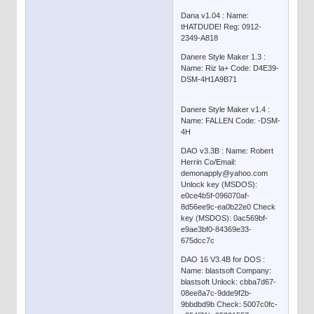
Dana v1.04 : Name:
tHATDUDE! Reg: 0912-
2349-A818
Danere Style Maker 1.3 :
Name: Riz la+ Code: D4E39-
DSM-4H1A9B71
Danere Style Maker v1.4 :
Name: FALLEN Code: -DSM-
4H
DAO v3.3B : Name: Robert
Herrin Co/Email:
demonapply@yahoo.com
Unlock key (MSDOS):
e0ce4b5f-096070af-
8d56ee9c-ea0b22e0 Check
key (MSDOS): 0ac569bf-
e9ae3bf0-84369e33-
675dcc7c
DAO 16 V3.4B for DOS :
Name: blastsoft Company:
blastsoft Unlock: cbba7d67-
08ee8a7c-9dde9f2b-
9bbdbd9b Check: 5007c0fc-