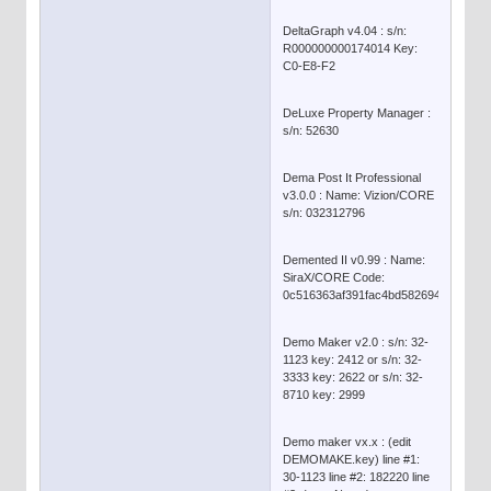
DeltaGraph v4.04 : s/n:
R000000000174014 Key:
C0-E8-F2
DeLuxe Property Manager :
s/n: 52630
Dema Post It Professional
v3.0.0 : Name: Vizion/CORE
s/n: 032312796
Demented II v0.99 : Name:
SiraX/CORE Code:
0c516363af391fac4bd5826941ed7de3
Demo Maker v2.0 : s/n: 32-
1123 key: 2412 or s/n: 32-
3333 key: 2622 or s/n: 32-
8710 key: 2999
Demo maker vx.x : (edit
DEMOMAKE.key) line #1:
30-1123 line #2: 182220 line