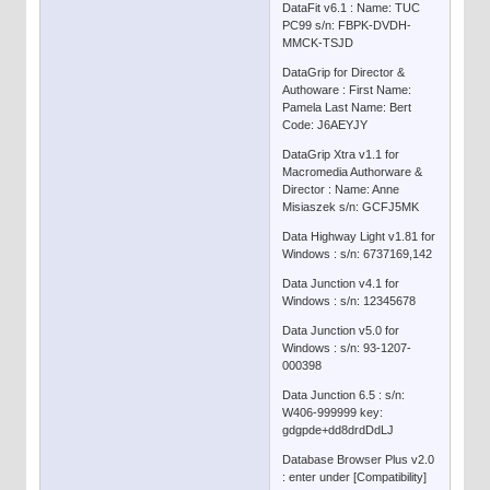
DataFit v6.1 : Name: TUC
PC99 s/n: FBPK-DVDH-
MMCK-TSJD
DataGrip for Director &
Authoware : First Name:
Pamela Last Name: Bert
Code: J6AEYJY
DataGrip Xtra v1.1 for
Macromedia Authorware &
Director : Name: Anne
Misiaszek s/n: GCFJ5MK
Data Highway Light v1.81 for
Windows : s/n: 6737169,142
Data Junction v4.1 for
Windows : s/n: 12345678
Data Junction v5.0 for
Windows : s/n: 93-1207-
000398
Data Junction 6.5 : s/n:
W406-999999 key:
gdgpde+dd8drdDdLJ
Database Browser Plus v2.0
: enter under [Compatibility]