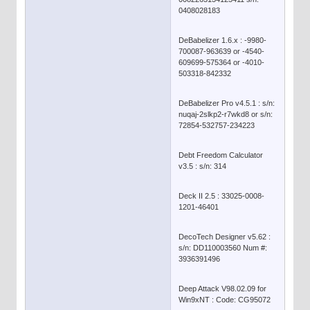
0408028183
DeBabelizer 1.6.x : -9980-
700087-963639 or -4540-
609699-575364 or -4010-
503318-842332
DeBabelizer Pro v4.5.1 : s/n:
nuqaj-2slkp2-r7wkd8 or s/n:
72854-532757-234223
Debt Freedom Calculator
v3.5 : s/n: 314
Deck II 2.5 : 33025-0008-
1201-46401
DecoTech Designer v5.62 :
s/n: DD110003560 Num #:
3936391496
Deep Attack V98.02.09 for
Win9xNT : Code: CG95072