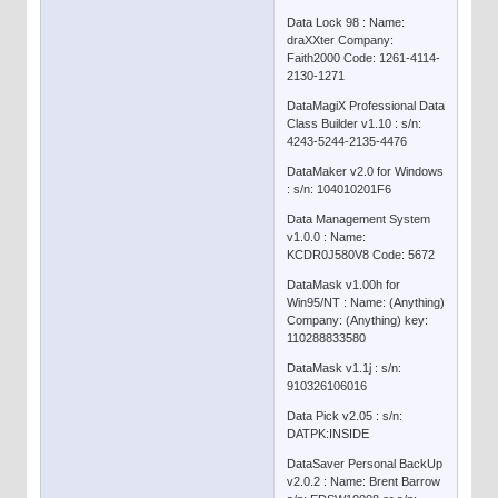
Data Lock 98 : Name:
draXXter Company:
Faith2000 Code: 1261-4114-
2130-1271
DataMagiX Professional Data
Class Builder v1.10 : s/n:
4243-5244-2135-4476
DataMaker v2.0 for Windows
: s/n: 104010201F6
Data Management System
v1.0.0 : Name:
KCDR0J580V8 Code: 5672
DataMask v1.00h for
Win95/NT : Name: (Anything)
Company: (Anything) key:
110288833580
DataMask v1.1j : s/n:
910326106016
Data Pick v2.05 : s/n:
DATPK:INSIDE
DataSaver Personal BackUp
v2.0.2 : Name: Brent Barrow