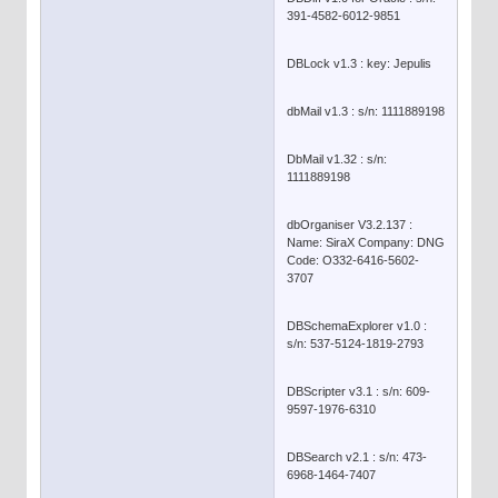
391-4582-6012-9851
DBLock v1.3 : key: Jepulis
dbMail v1.3 : s/n: 1111889198
DbMail v1.32 : s/n:
1111889198
dbOrganiser V3.2.137 :
Name: SiraX Company: DNG
Code: O332-6416-5602-
3707
DBSchemaExplorer v1.0 :
s/n: 537-5124-1819-2793
DBScripter v3.1 : s/n: 609-
9597-1976-6310
DBSearch v2.1 : s/n: 473-
6968-1464-7407