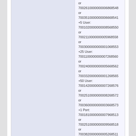
or
7002610000000006868548
or
7003510000000006668541
+5 User:
7001020000000008568550
or
7002110000000005968558
or
7003000000000001068553
+25 User:
7001100000000007268560
or
7002400000000005668562
or
7003320000000001268565
+50 User:
7001420000000007268576
or
7002510000000008268572
or
7003600000000003668573
+1 Port:
7001810000000007968513
or
7002510000000009568518
or
7003820000000005268511