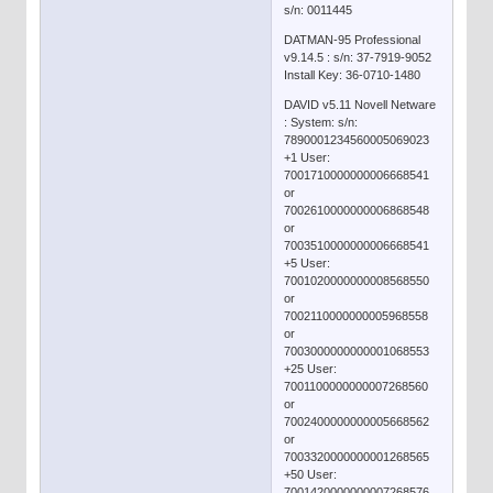
s/n: 0011445
DATMAN-95 Professional
v9.14.5 : s/n: 37-7919-9052
Install Key: 36-0710-1480
DAVID v5.11 Novell Netware
: System: s/n:
7890001234560005069023
+1 User:
7001710000000006668541
or
7002610000000006868548
or
7003510000000006668541
+5 User:
7001020000000008568550
or
7002110000000005968558
or
7003000000000001068553
+25 User:
7001100000000007268560
or
7002400000000005668562
or
7003320000000001268565
+50 User:
7001420000000007268576