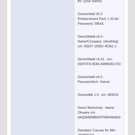
#3: (your Name)
Demoshield V5.3
Enhancement Pack 1 32-bit :
Password: SiRaX;
DemoShield v5.4 :
Name/Company: (Anything)
s/n: 93257-18952-45361-1
DemoShield v5.41 : s/n:
DDFFF8-0540-A9885001703
Demoshield v6.0 :
Password/s/n: Vulcan
Demoslide 1.0 : s/n: 683410
Demo Workshop : Name:
Okware s/n:
0AQ6M5RBRATPN8HN64K05I
Deneba's Canvas for Win :