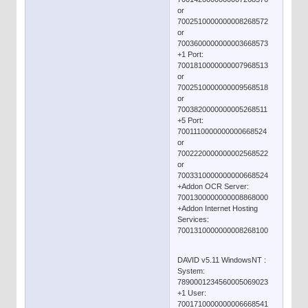
or
7002510000000008268572
or
7003600000000003668573
+1 Port:
7001810000000007968513
or
7002510000000009568518
or
7003820000000005268511
+5 Port:
7001110000000000668524
or
7002220000000002568522
or
7003310000000000668524
+Addon OCR Server:
7001300000000008868000
+Addon Internet Hosting
Services:
7001310000000008268100
DAVID v5.11 WindowsNT :
System:
7890001234560005069023
+1 User:
7001710000000006668541