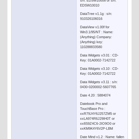
s/n: EDSW10008 or s/n:
EDSW10010
DataTree v1.1g : s/n:
910326106016
DataView v1.00f for
Win3.1/95/NT : Name:
(Anything) Company:
(Anything) key:
110288833580
Data Widgets v3.01 : CD-
Key: 01A0002-7142722
Data Widgets v3.10 : CD-
Key: 01A0002-7142722
Data Widgets v3.11 : s/n:
0430-0200002-5607765
Date 4.20 : 5884074
Datebook Pro and
TouchBase Pro :
xxR79J4Y6J257ZM5 or
xxLA974R6J29IH0T or
xx8S9Z4C6-2IO9O0 or
xxKM9K4Y6V2P-LBM
Date Mind v1.2 : Name: fallen