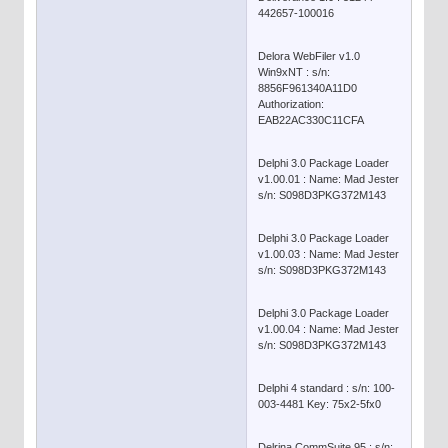
442657-100016
Delora WebFiler v1.0
Win9xNT : s/n:
8856F961340A11D0
Authorization:
EAB22AC330C11CFA
Delphi 3.0 Package Loader
v1.00.01 : Name: Mad Jester
s/n: S098D3PKG372M143
Delphi 3.0 Package Loader
v1.00.03 : Name: Mad Jester
s/n: S098D3PKG372M143
Delphi 3.0 Package Loader
v1.00.04 : Name: Mad Jester
s/n: S098D3PKG372M143
Delphi 4 standard : s/n: 100-
003-4481 Key: 75x2-5fx0
Delrina CommSuite 95 : s/n: