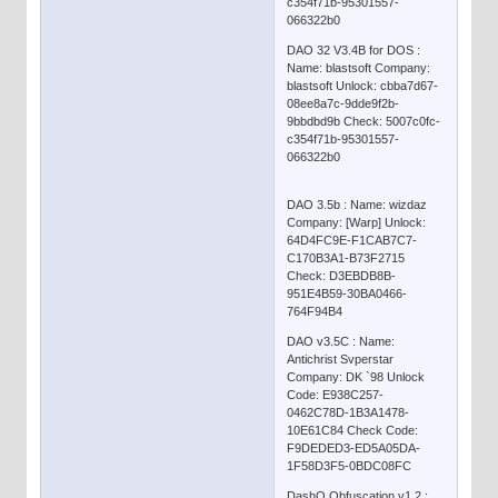
c354f71b-95301557-
066322b0
DAO 32 V3.4B for DOS :
Name: blastsoft Company:
blastsoft Unlock: cbba7d67-
08ee8a7c-9dde9f2b-
9bbdbd9b Check: 5007c0fc-
c354f71b-95301557-
066322b0
DAO 3.5b : Name: wizdaz
Company: [Warp] Unlock:
64D4FC9E-F1CAB7C7-
C170B3A1-B73F2715
Check: D3EBDB8B-
951E4B59-30BA0466-
764F94B4
DAO v3.5C : Name:
Antichrist Svperstar
Company: DK `98 Unlock
Code: E938C257-
0462C78D-1B3A1478-
10E61C84 Check Code:
F9DEDED3-ED5A05DA-
1F58D3F5-0BDC08FC
DashO Obfuscation v1.2 :