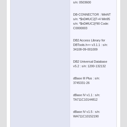
s/n: 0503600
DB-CONNECTOR : WinNT
s/n: *$nD#IUC2jT+4 Win95
s/n: *$nD#IUC2j*90 Code:
C0000003
DB2 Access Library for
DBTools.h++ v3.1.1 : s/n:
34108-09-001009
DB2 Universal Database
v5.2 : s/n: 1200-132132
dBase III Plus : s/n:
3745331-26
dBase IV v1.1 : s/n:
TA711C10144812
dBase IV v1.5 : s/n:
WA711C10152190