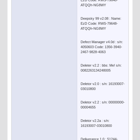
EzD Code: RWS-79648-
ATQQh-NG8WY
Deepsky 99 v2.08 : Name:
EzD Code: RWS-79648-
ATQQh-NG8WY
Defect Manager v4.0d : s/n:
4050603 Code: 1356-3940-
2467-9828-4063
Deleter v2.2 : bbs: Me! s/n:
0082263134248005
Deletor v2.0 : s/n: 16193007-
03010800
Deletor v2.2 : s/n: 00000000-
00004655
Deletor v2.2a : s/n:
16193007-03010800
Deliverance 1.0 : 51244-