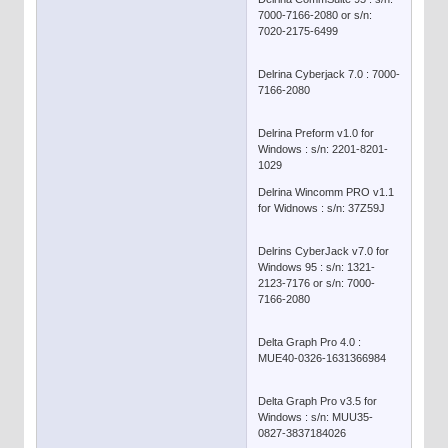
7000-7166-2080 or s/n:
7020-2175-6499
Delrina Cyberjack 7.0 : 7000-
7166-2080
Delrina Preform v1.0 for
Windows : s/n: 2201-8201-
1029
Delrina Wincomm PRO v1.1
for Widnows : s/n: 37Z59J
Delrins CyberJack v7.0 for
Windows 95 : s/n: 1321-
2123-7176 or s/n: 7000-
7166-2080
Delta Graph Pro 4.0 :
MUE40-0326-1631366984
Delta Graph Pro v3.5 for
Windows : s/n: MUU35-
0827-3837184026