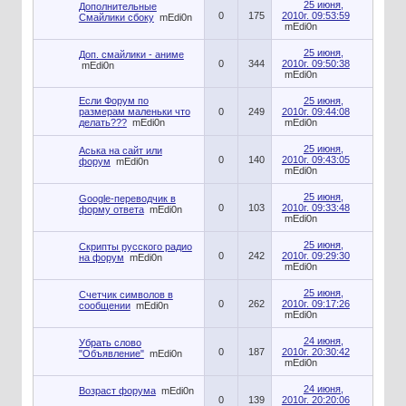
25 июня,
Дополнительные
0
175
2010г. 09:53:59
Смайлики сбоку
mEdi0n
mEdi0n
25 июня,
Доп. смайлики - аниме
0
344
2010г. 09:50:38
mEdi0n
mEdi0n
Если Форум по
25 июня,
размерам маленьки что
0
249
2010г. 09:44:08
делать???
mEdi0n
mEdi0n
25 июня,
Аська на сайт или
0
140
2010г. 09:43:05
форум
mEdi0n
mEdi0n
25 июня,
Google-переводчик в
0
103
2010г. 09:33:48
форму ответа
mEdi0n
mEdi0n
25 июня,
Скрипты русского радио
0
242
2010г. 09:29:30
на форум
mEdi0n
mEdi0n
25 июня,
Счетчик символов в
0
262
2010г. 09:17:26
сообщении
mEdi0n
mEdi0n
24 июня,
Убрать слово
0
187
2010г. 20:30:42
"Объявление"
mEdi0n
mEdi0n
24 июня,
Возраст форума
mEdi0n
0
139
2010г. 20:20:06