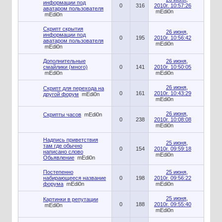
информации под
0
316
2010г. 10:57:26
аватаром пользователя
mEdi0n
mEdi0n
Скрипт скрытия
26 июня,
информации под
0
195
2010г. 10:56:42
аватаром пользователя
mEdi0n
mEdi0n
Дополнительные
26 июня,
смайлики (много)
0
141
2010г. 10:50:05
mEdi0n
mEdi0n
26 июня,
Скрипт для перехода на
0
161
2010г. 10:43:29
другой форум
mEdi0n
mEdi0n
26 июня,
Скрипты часов
mEdi0n
0
238
2010г. 10:08:08
mEdi0n
Надпись приветствия
25 июня,
там где обычно
0
154
2010г. 09:59:18
написано слово
mEdi0n
Обьявление
mEdi0n
Постепенно
25 июня,
набирающееся название
0
198
2010г. 09:56:22
форума
mEdi0n
mEdi0n
25 июня,
Картинки в репутации
0
188
2010г. 09:55:40
mEdi0n
mEdi0n