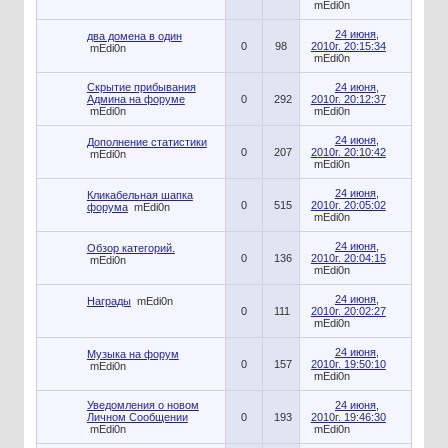
mEdi0n
24 июня,
два домена в один
0
98
2010г. 20:15:34
mEdi0n
mEdi0n
Скрытие прибывания
24 июня,
Админа на форуме
0
292
2010г. 20:12:37
mEdi0n
mEdi0n
24 июня,
Дополнение статистики
0
207
2010г. 20:10:42
mEdi0n
mEdi0n
24 июня,
Кликабельная шапка
0
515
2010г. 20:05:02
форума
mEdi0n
mEdi0n
24 июня,
Обзор категорий.
0
136
2010г. 20:04:15
mEdi0n
mEdi0n
24 июня,
Награды
mEdi0n
0
111
2010г. 20:02:27
mEdi0n
24 июня,
Музыка на форум
0
157
2010г. 19:50:10
mEdi0n
mEdi0n
Уведомления о новом
24 июня,
Личном Сообщении
0
193
2010г. 19:46:30
mEdi0n
mEdi0n