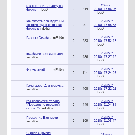
26 июня,
как поставить шапку на
0
214
2010г. 17:58:05
форум
mEdi0n
mEdi0n
Как убрать стандартный
26 июня,
логотип mybb из шапки
0
901
2010г. 17:55:57
форума
mEdi0n
mEdi0n
26 июня,
Разные Смайлы
mEdi0n
0
283
2010г. 17:52:13
mEdi0n
26 июня,
смайлики веселая панда
0
436
2010г. 17:27:12
mEdi0n
mEdi0n
26 июня,
Форум живёт ....
mEdi0n
0
114
2010г. 17:24:27
mEdi0n
26 июня,
Календарь. Для форума.
0
408
2010г. 17:22:21
mEdi0n
mEdi0n
как избавится от окна
26 июня,
"Переход по внешней
0
446
2010г. 11:04:33
ссылке"?
mEdi0n
mEdi0n
26 июня,
Прокрутка Баннеров
0
199
2010г. 11:03:47
mEdi0n
mEdi0n
Скрипт скрытия
26 июня,