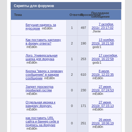
Скрипты для форумов
Последнее
Тема
Ответов
Просмотров
сообщение
7 октября,
Бегущая надпись за
1
497
2011г. 23:17:02
курсором
mEdi0n
JIили
Как поставить картинку
13 ноября,
в форму ответа?
2
190
2010г. 18:21:58
mEdi0n
godz1
Лого. Универсальная
17 сентября,
шапка для форума
1
253
2010г. 16:22:58
mEdi0n
godz1
Кнопка "вверх к первому
8 июля,
сообщению" в каждом
2
610
2010г. 12:22:35
сообщении
mEdi0n
mEdi0n
Запрет просмотра
27 июня,
профилей гостям
0
230
2010г. 07:24:53
mEdi0n
mEdi0n
Отдельная иконка к
27 июня,
каждому форуму.
0
171
2010г. 07:15:13
mEdi0n
mEdi0n
как поставить URL
26 июня,
сайта и баннер себе в
0
251
2010г. 18:06:19
подпись на форуме
mEdi0n
mEdi0n