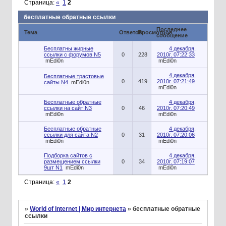
Страница:
«
1
2
бесплатные обратные ссылки
Последнее
Тема
Ответов
Просмотров
сообщение
Бесплатны жирные
4 декабря,
ссылки с форумов N5
0
228
2010г. 07:22:33
mEdi0n
mEdi0n
4 декабря,
Бесплатные трастовые
0
419
2010г. 07:21:49
сайты N4
mEdi0n
mEdi0n
Бесплатные обратные
4 декабря,
ссылки на сайт N3
0
46
2010г. 07:20:49
mEdi0n
mEdi0n
Бесплатные обратные
4 декабря,
ссылки для сайта N2
0
31
2010г. 07:20:06
mEdi0n
mEdi0n
Подборка сайтов с
4 декабря,
размещением ссылки
0
34
2010г. 07:19:07
9шт N1
mEdi0n
mEdi0n
Страница:
«
1
2
»
World of Internet | Мир интернета
»
бесплатные обратные
ссылки