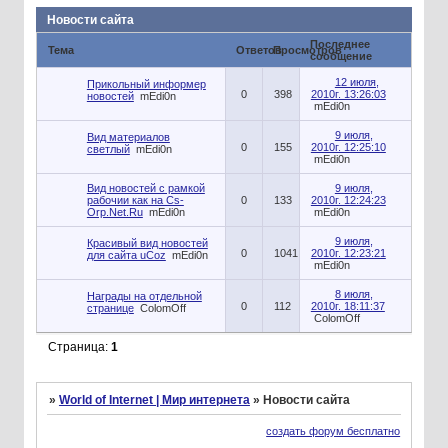
Новости сайта
Последнее
Тема
Ответов
Просмотров
сообщение
12 июля,
Прикольный информер
0
398
2010г. 13:26:03
новостей
mEdi0n
mEdi0n
9 июля,
Вид материалов
0
155
2010г. 12:25:10
светлый
mEdi0n
mEdi0n
Вид новостей с рамкой
9 июля,
рабочии как на Cs-
0
133
2010г. 12:24:23
Orp.Net.Ru
mEdi0n
mEdi0n
9 июля,
Красивый вид новостей
0
1041
2010г. 12:23:21
для сайта uCoz
mEdi0n
mEdi0n
8 июля,
Награды на отдельной
0
112
2010г. 18:11:37
странице
ColomOff
ColomOff
Страница:
1
»
World of Internet | Мир интернета
»
Новости сайта
создать форум бесплатно