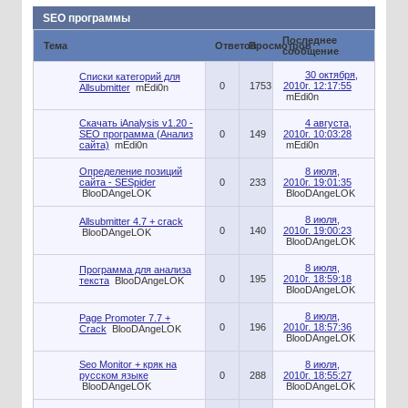
SEO программы
Последнее
Тема
Ответов
Просмотров
сообщение
30 октября,
Списки категорий для
0
1753
2010г. 12:17:55
Allsubmitter
mEdi0n
mEdi0n
Скачать iAnalysis v1.20 -
4 августа,
SEO программа (Анализ
0
149
2010г. 10:03:28
сайта)
mEdi0n
mEdi0n
Определение позиций
8 июля,
сайта - SESpider
0
233
2010г. 19:01:35
BlooDAngeLOK
BlooDAngeLOK
8 июля,
Allsubmitter 4.7 + crack
0
140
2010г. 19:00:23
BlooDAngeLOK
BlooDAngeLOK
8 июля,
Программа для анализа
0
195
2010г. 18:59:18
текста
BlooDAngeLOK
BlooDAngeLOK
8 июля,
Page Promoter 7.7 +
0
196
2010г. 18:57:36
Crack
BlooDAngeLOK
BlooDAngeLOK
Seo Monitor + кряк на
8 июля,
русском языке
0
288
2010г. 18:55:27
BlooDAngeLOK
BlooDAngeLOK