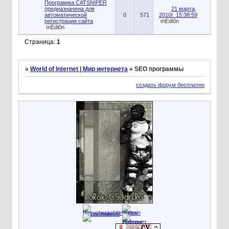
Программа CATSNIPER
предназначена для
21 марта,
автоматической
0
571
2010г. 15:38:59
регистрации сайта
mEdi0n
mEdi0n
Страница:
1
»
World of Internet | Мир интернета
»
SEO программы
создать форум бесплатно