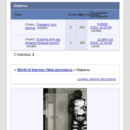
Опросы
Последнее
Тема
Ответов
Просмотров
сообщение
4 июля,
Опрос:
Оцените этот
5
541
2011г. 11:20:08
форум
mEdi0n
mEdi0n
Опрос:
В какую игру вы
12 августа,
играете больше всего?
1
184
2010г. 17:45:50
mEdi0n
canek
Страница:
1
»
World of Internet | Мир интернета
»
Опросы
создать форум бесплатно