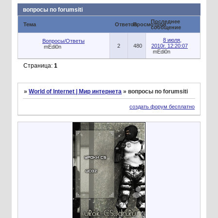
вопросы по forumsiti
Последнее
Тема
Ответов
Просмотров
сообщение
8 июля,
Вопросы/Ответы
2
480
2010г. 12:20:07
mEdi0n
mEdi0n
Страница:
1
»
World of Internet | Мир интернета
»
вопросы по forumsiti
создать форум бесплатно