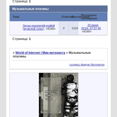
Страница:
1
Музыкальные плагины
Последнее
Тема
Ответов
Просмотров
сообщение
20 июня,
Звуки monsterkill,multikill
0
1018
2010г. 07:57:46
(мужской голос)
mEdi0n
mEdi0n
Страница:
1
»
World of Internet | Мир интернета
»
Музыкальные
плагины
создать форум бесплатно