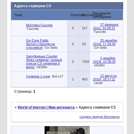
Адреса серверов CS
Последнее
Тема
Ответов
Просмотров
сообщение
27 февраля,
MuOnline Favorite
0
317
2011г. 01:50:31
Favorite
Favorite
Ge-Zone Public
25 декабря,
Server<<Заходи не
0
93
2010г. 17:34:30
стесняйся!
Ge-Setts
Ge-Setts
Зарубежные Counter
2 декабря,
Strike сервера!, полный
0
7433
2010г. 10:39:20
список CS серверов в
mEdi0n
мире!
mEdi0n
12 августа,
Сервера J-zone
BuLLeT
1
463
2010г. 18:17:11
canek
Страница:
1
»
World of Internet | Мир интернета
»
Адреса серверов CS
создать форум бесплатно