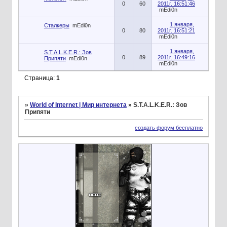
0
60
2011г. 16:51:46
mEdi0n
1 января,
Сталкеры
mEdi0n
0
80
2011г. 16:51:21
mEdi0n
1 января,
S.T.A.L.K.E.R.: Зов
0
89
2011г. 16:49:16
Припяти
mEdi0n
mEdi0n
Страница:
1
»
World of Internet | Мир интернета
»
S.T.A.L.K.E.R.: Зов
Припяти
создать форум бесплатно