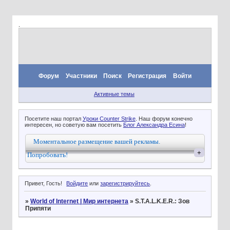
.
Форум
Участники
Поиск
Регистрация
Войти
Активные темы
Посетите наш портал
Уроки Counter Strike
. Наш форум конечно
интересен, но советую вам посетить
Блог Александра Есина
!
Моментальное размещение вашей рекламы.
+
Попробовать!
Привет, Гость!
Войдите
или
зарегистрируйтесь
.
»
World of Internet | Мир интернета
»
S.T.A.L.K.E.R.: Зов
Припяти