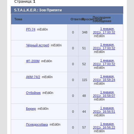
Страница:
1
S.T.A.L.K.E.R.: Зов Припяти
Последнее
Тема
Ответов
Просмотров
сообщение
1 января,
РП-74
mEdi0n
0
348
2011г. 17:00:32
mEdi0n
1 января,
Чёрный ястреб
mEdi0n
0
51
2011г. 17:00:32
mEdi0n
1 января,
ФТ-200М
mEdi0n
0
52
2011г. 17:00:32
mEdi0n
1 января,
АКМ-74/2
mEdi0n
0
115
2011г. 16:58:24
mEdi0n
1 января,
Отбойник
mEdi0n
0
48
2011г. 16:58:07
mEdi0n
1 января,
Бюрер
mEdi0n
0
44
2011г. 16:56:51
mEdi0n
1 января,
Псевдособака
mEdi0n
0
57
2011г. 16:56:22
mEdi0n