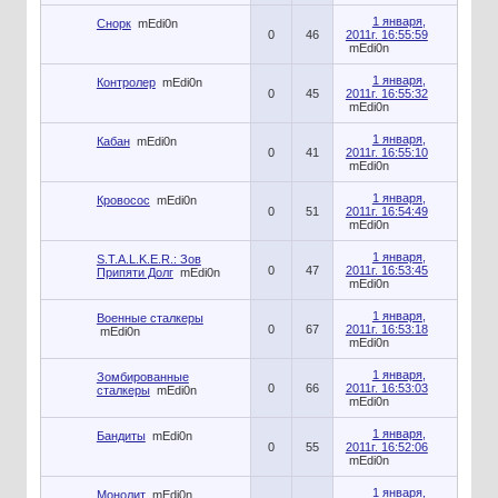
1 января,
Снорк
mEdi0n
0
46
2011г. 16:55:59
mEdi0n
1 января,
Контролер
mEdi0n
0
45
2011г. 16:55:32
mEdi0n
1 января,
Кабан
mEdi0n
0
41
2011г. 16:55:10
mEdi0n
1 января,
Кровосос
mEdi0n
0
51
2011г. 16:54:49
mEdi0n
1 января,
S.T.A.L.K.E.R.: Зов
0
47
2011г. 16:53:45
Припяти Долг
mEdi0n
mEdi0n
1 января,
Военные сталкеры
0
67
2011г. 16:53:18
mEdi0n
mEdi0n
1 января,
Зомбированные
0
66
2011г. 16:53:03
сталкеры
mEdi0n
mEdi0n
1 января,
Бандиты
mEdi0n
0
55
2011г. 16:52:06
mEdi0n
1 января,
Монолит
mEdi0n