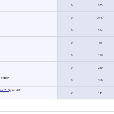
0
103
0
2440
0
104
0
80
0
118
0
260
mEdi0n
0
356
ux 2.03)
mEdi0n
0
484