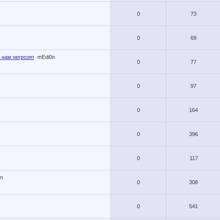
0
73
0
69
 нам негрозят
mEdi0n
0
77
0
97
0
164
0
396
0
117
n
0
308
0
541