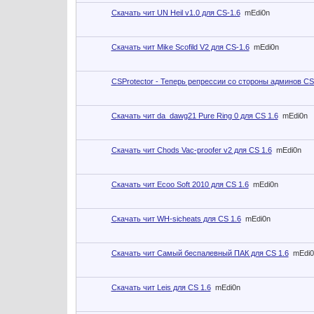
Скачать чит UN Heil v1.0 для CS-1.6
mEdi0n
Скачать чит Mike Scofild V2 для CS-1.6
mEdi0n
CSProtector - Теперь репрессии со стороны админов CS
Скачать чит da_dawg21 Pure Ring 0 для CS 1.6
mEdi0n
Скачать чит Chods Vac-proofer v2 для CS 1.6
mEdi0n
Скачать чит Ecoo Soft 2010 для CS 1.6
mEdi0n
Скачать чит WH-sicheats для CS 1.6
mEdi0n
Скачать чит Самый беспалевный ПАК для CS 1.6
mEdi0
Скачать чит Leis для CS 1.6
mEdi0n