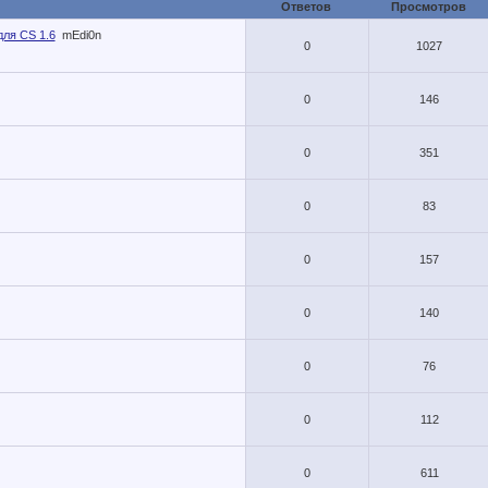
Ответов
Просмотров
для CS 1.6
mEdi0n
0
1027
0
146
0
351
0
83
0
157
0
140
0
76
0
112
0
611