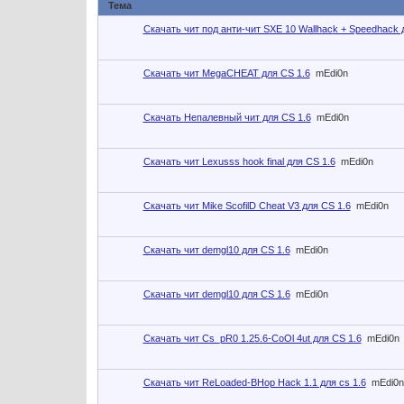
Тема
Скачать чит под анти-чит SXE 10 Wallhack + Speedhack 
Скачать чит MegaCHEAT для CS 1.6
mEdi0n
Скачать Непалевный чит для CS 1.6
mEdi0n
Скачать чит Lexusss hook final для CS 1.6
mEdi0n
Скачать чит Mike ScofilD Cheat V3 для CS 1.6
mEdi0n
Скачать чит demgl10 для CS 1.6
mEdi0n
Скачать чит demgl10 для CS 1.6
mEdi0n
Скачать чит Cs_pR0 1.25.6-CoOl 4ut для CS 1.6
mEdi0n
Скачать чит ReLoaded-BHop Hack 1.1 для cs 1.6
mEdi0n