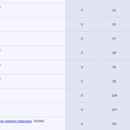
n
0
61
0
81
0
67
n
0
85
n
0
91
n
0
92
0
106
0
107
 не требуют обратных
mEdi0n
0
761