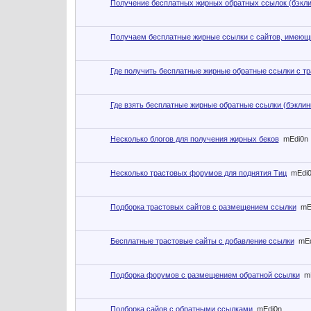
Получение бесплатных жирных обратных ссылок (бэкли
Получаем бесплатные жирные ссылки с сайтов, имеющ
Где получить бесплатные жирные обратные ссылки с тр
Где взять бесплатные жирные обратные ссылки (бэклин
Несколько блогов для получения жирных беков
mEdi0n
Несколько трастовых форумов для поднятия Тиц
mEdi
Подборка трастовых сайтов с размещением ссылки
mE
Бесплатные трастовые сайты с добавление ссылки
mEd
Подборка форумов с размещением обратной ссылки
m
Подборка сайов с обратными ссылками
mEdi0n