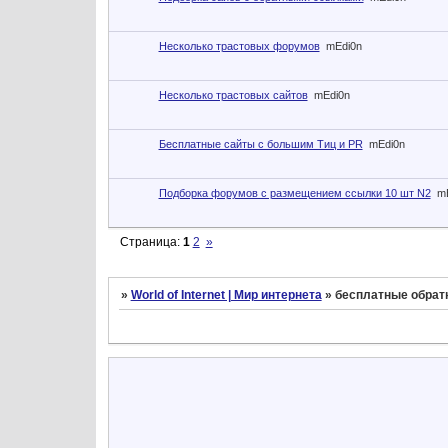
Несколько трастовых форумов
mEdi0n
Несколько трастовых сайтов
mEdi0n
Бесплатные сайты с большим Тиц и PR
mEdi0n
Подборка форумов с размещением ссылки 10 шт N2
m
Страница:
1
2
»
»
World of Internet | Мир интернета
»
бесплатные обрат