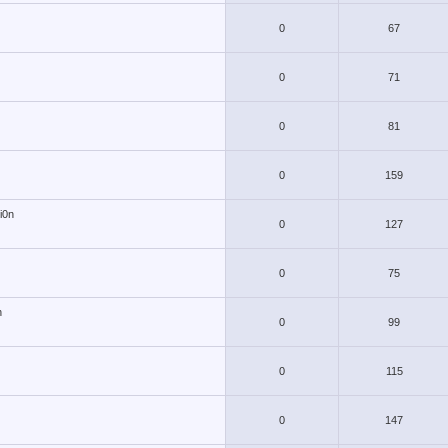
0
67
0
71
0
81
0
159
i0n
0
127
0
75
n
0
99
0
115
0
147