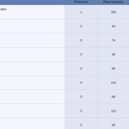
Ответов
Просмотров
di0n
1
365
0
94
0
74
0
99
0
89
0
104
0
88
0
115
0
68