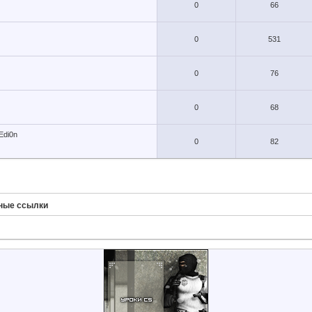
0
66
0
531
0
76
0
68
Edi0n
0
82
ные ссылки