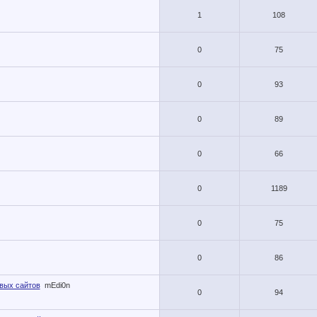
1
108
0
75
0
93
0
89
0
66
0
1189
0
75
0
86
вых сайтов
mEdi0n
0
94