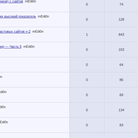
нков) с сайтов
mEdi0n
0
74
их высокий показатель
mEdi0n
0
128
астовых сайтов ч-2
mEdi0n
1
843
ки) — Часть 5
mEdi0n
0
153
0
64
0n
0
86
di0n
0
69
i0n
0
134
Edi0n
0
83