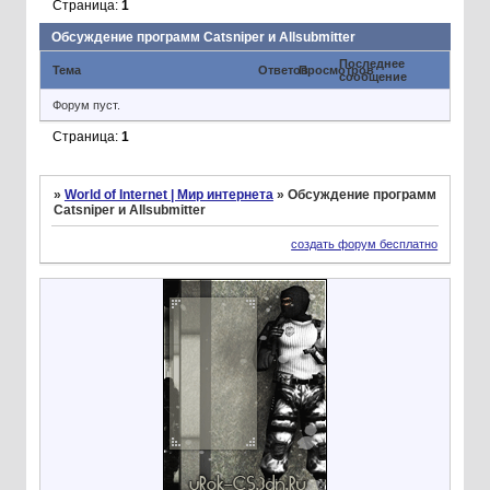
Страница:
1
Обсуждение программ Catsniper и Allsubmitter
Последнее
Тема
Ответов
Просмотров
сообщение
Форум пуст.
Страница:
1
»
World of Internet | Мир интернета
»
Обсуждение программ
Catsniper и Allsubmitter
создать форум бесплатно