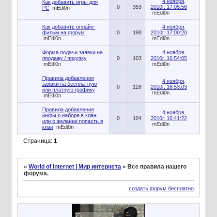
4 ноября,
Как добавить игры для
0
353
2010г. 17:05:56
PC
mEdi0n
mEdi0n
Как добавить онлайн-
4 ноября,
фильм на форум
0
198
2010г. 17:00:20
mEdi0n
mEdi0n
Форма подачи заявки на
4 ноября,
продажу / покупку
0
103
2010г. 16:54:05
mEdi0n
mEdi0n
Правила добавления
4 ноября,
заявки на бесплатную
0
128
2010г. 16:53:03
или платную графику
mEdi0n
mEdi0n
Правила добавления
4 ноября,
инфы о наборе в клан
0
104
2010г. 16:41:22
или о желании попасть в
mEdi0n
клан
mEdi0n
Страница:
1
»
World of Internet | Мир интернета
»
Все правила нашего
форума.
создать форум бесплатно