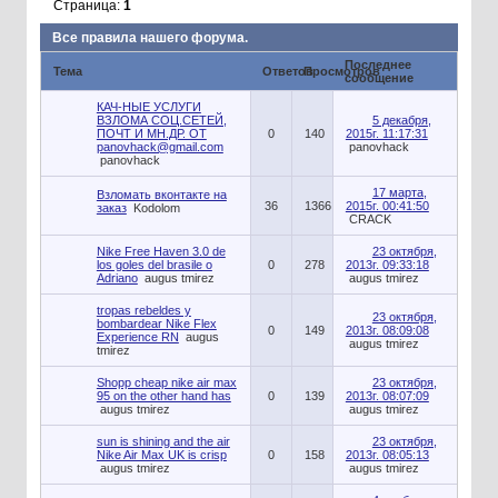
Страница:
1
Все правила нашего форума.
Последнее
Тема
Ответов
Просмотров
сообщение
КАЧ-НЫЕ УСЛУГИ
ВЗЛОМА СОЦ.СЕТЕЙ,
5 декабря,
ПОЧТ И МН.ДР. ОТ
0
140
2015г. 11:17:31
panovhack@gmail.com
panovhack
panovhack
17 марта,
Взломать вконтакте на
36
1366
2015г. 00:41:50
заказ
Kodolom
CRACK
Nike Free Haven 3.0 de
23 октября,
los goles del brasile o
0
278
2013г. 09:33:18
Adriano
augus tmirez
augus tmirez
tropas rebeldes y
23 октября,
bombardear Nike Flex
0
149
2013г. 08:09:08
Experience RN
augus
augus tmirez
tmirez
Shopp cheap nike air max
23 октября,
95 on the other hand has
0
139
2013г. 08:07:09
augus tmirez
augus tmirez
sun is shining and the air
23 октября,
Nike Air Max UK is crisp
0
158
2013г. 08:05:13
augus tmirez
augus tmirez