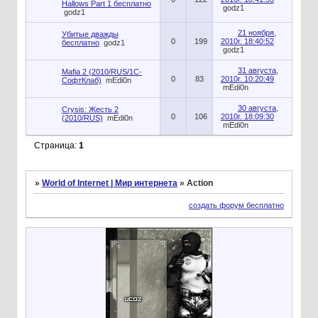
Hallows Part 1 бесплатно
godz1
godz1
21 ноября,
Убитые дважды
0
199
2010г. 18:40:52
бесплатно
godz1
godz1
31 августа,
Mafia 2 (2010/RUS/1C-
0
83
2010г. 10:20:49
СофтКлаб)
mEdi0n
mEdi0n
30 августа,
Crysis: Жесть 2
0
106
2010г. 18:09:30
(2010/RUS)
mEdi0n
mEdi0n
Страница:
1
»
World of Internet | Мир интернета
»
Action
создать форум бесплатно