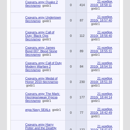
21 ноября,
Скачать игру Quake 2
0
414
2010г. 18:58:11
бесплатно
godz1
godz1
21 ноября,
Скачать игру Undertown
0
87
2010г. 18:57:40
бесплатно
godz1
godz1
Скачать игру Call of
21 ноября,
Duty: Black Ops
0
112
2010г. 18:56:40
бесплатно
godz1
godz1
Скачать игру James
21 ноября,
Bond 007: Blood Stone
0
89
2010г. 18:55:31
бесплатно
godz1
godz1
Скачать игру Call of Duty
21 ноября,
Modern Warfare 2
0
84
2010г. 18:54:31
бесплатно
godz1
godz1
Скачать игру Medal of
21 ноября,
Honor 2010 бесплатно
0
230
2010г. 18:51:34
godz1
godz1
Скачать игру The Mark:
21 ноября,
Неотвратимая Угроза
0
177
2010г. 18:44:14
бесплатно
godz1
godz1
21 ноября,
игра Navy SEALs
godz1
0
77
2010г. 18:42:49
godz1
Скачать игру Harry
21 ноября,
Potter and the Deathly
0
122
2010г. 18:41:53