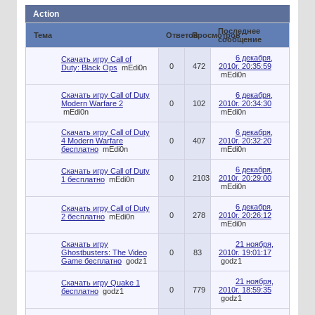
Action
Последнее
Тема
Ответов
Просмотров
сообщение
6 декабря,
Скачать игру Call of
0
472
2010г. 20:35:59
Duty: Black Ops
mEdi0n
mEdi0n
Скачать игру Call of Duty
6 декабря,
Modern Warfare 2
0
102
2010г. 20:34:30
mEdi0n
mEdi0n
Скачать игру Call of Duty
6 декабря,
4 Modern Warfare
0
407
2010г. 20:32:20
бесплатно
mEdi0n
mEdi0n
6 декабря,
Скачать игру Call of Duty
0
2103
2010г. 20:29:00
1 бесплатно
mEdi0n
mEdi0n
6 декабря,
Скачать игру Call of Duty
0
278
2010г. 20:26:12
2 бесплатно
mEdi0n
mEdi0n
Скачать игру
21 ноября,
Ghostbusters: The Video
0
83
2010г. 19:01:17
Game бесплатно
godz1
godz1
21 ноября,
Скачать игру Quake 1
0
779
2010г. 18:59:35
бесплатно
godz1
godz1