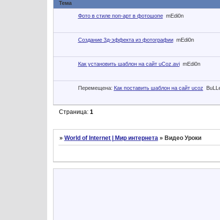
Тема
Фото в стиле поп-арт в фотошопе
mEdi0n
Создание 3д-эффекта из фотографии
mEdi0n
Как установить шаблон на сайт uCoz.avi
mEdi0n
Перемещена:
Как поставить шаблон на сайт ucoz
BuLL
Страница:
1
»
World of Internet | Мир интернета
»
Видео Уроки