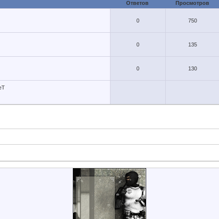
Ответов
Просмотров
0
750
0
135
0
130
eT