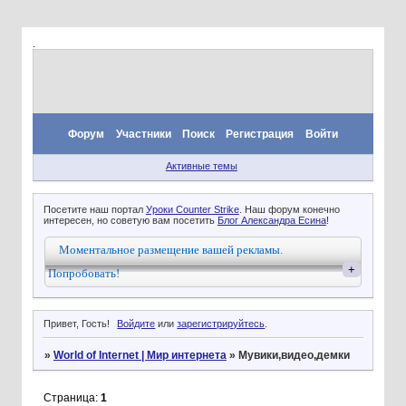
.
Форум
Участники
Поиск
Регистрация
Войти
Активные темы
Посетите наш портал
Уроки Counter Strike
. Наш форум конечно
интересен, но советую вам посетить
Блог Александра Есина
!
Моментальное размещение вашей рекламы.
+
Попробовать!
Привет, Гость!
Войдите
или
зарегистрируйтесь
.
»
World of Internet | Мир интернета
»
Мувики,видео,демки
Страница:
1