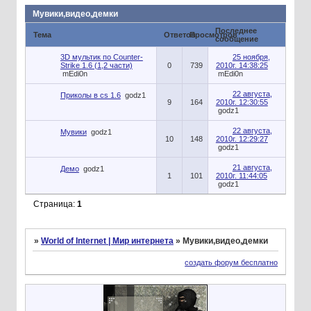
Мувики,видео,демки
Последнее
Тема
Ответов
Просмотров
сообщение
3D мультик по Counter-
25 ноября,
Strike 1.6 (1,2 части)
0
739
2010г. 14:38:25
mEdi0n
mEdi0n
22 августа,
Приколы в cs 1.6
godz1
9
164
2010г. 12:30:55
godz1
22 августа,
Мувики
godz1
10
148
2010г. 12:29:27
godz1
21 августа,
Демо
godz1
1
101
2010г. 11:44:05
godz1
Страница:
1
»
World of Internet | Мир интернета
»
Мувики,видео,демки
создать форум бесплатно