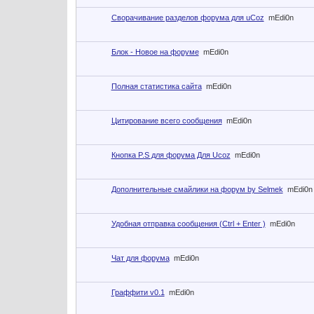
Сворачивание разделов форума для uCoz
mEdi0n
Блок - Новое на форуме
mEdi0n
Полная статистика сайта
mEdi0n
Цитирование всего сообщения
mEdi0n
Кнопка P.S для форума Для Ucoz
mEdi0n
Дополнительные смайлики на форум by Selmek
mEdi0n
Удобная отправка сообщения (Ctrl + Enter )
mEdi0n
Чат для форума
mEdi0n
Граффити v0.1
mEdi0n