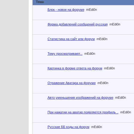
Тема
Блок - новое на форуме
mEdi0n
Форма добавлений сообщений русская
mEdi0n
Cтатистика на сайт или форум
mEdi0n
Тему просматривают...
mEdi0n
Картинка в форме ответа на форум
mEdi0n
Отражение Аватара на форуме
mEdi0n
Авто уменьшение изображений на форуме
mEdi0n
При нажатии на аватар появляется профиль ..
mEdi0n
Русские ББ коды на форум
mEdi0n