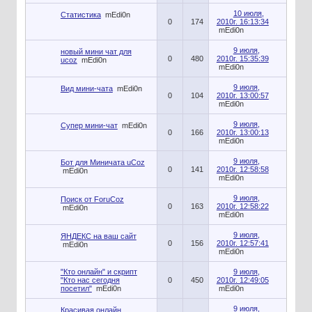
10 июля,
Статистика
mEdi0n
0
174
2010г. 16:13:34
mEdi0n
9 июля,
новый мини чат для
0
480
2010г. 15:35:39
ucoz
mEdi0n
mEdi0n
9 июля,
Вид мини-чата
mEdi0n
0
104
2010г. 13:00:57
mEdi0n
9 июля,
Супер мини-чат
mEdi0n
0
166
2010г. 13:00:13
mEdi0n
9 июля,
Бот для Миничата uCoz
0
141
2010г. 12:58:58
mEdi0n
mEdi0n
9 июля,
Поиск от ForuCoz
0
163
2010г. 12:58:22
mEdi0n
mEdi0n
9 июля,
ЯНДЕКС на ваш сайт
0
156
2010г. 12:57:41
mEdi0n
mEdi0n
"Кто онлайн" и скрипт
9 июля,
"Кто нас сегодня
0
450
2010г. 12:49:05
посетил"
mEdi0n
mEdi0n
9 июля,
Красивая онлайн