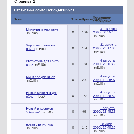
Страница:
1
Статистика сайта,Поиск,Мини-чат
Последнее
Тема
Ответов
Просмотров
сообщение
31 октября,
Мини-чат в Ajax окне
0
1016
2010г. 06:35:40
mEdi0n
mEdi0n
21 августа,
Хорошая статистика
0
154
2010г. 20:17:09
сайта
mEdi0n
mEdi0n
4 августа,
статистика для сайта
0
181
2010г. 20:11:42
ucoz
mEdi0n
mEdi0n
4 августа,
Мини чат для uCoz
0
205
2010г. 19:28:07
mEdi0n
mEdi0n
4 августа,
Новый мини-чат для
0
152
2010г. 19:26:32
uCoz
mEdi0n
mEdi0n
1 августа,
Новый информер
0
96
2010г. 15:48:16
"Онлайн"
mEdi0n
mEdi0n
10 июля,
новая статистика
0
146
2010г. 16:40:15
mEdi0n
mEdi0n