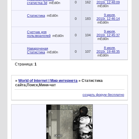
0
162
2010г. 12:48:09
статистка 3d
mEdi0n
mEdi0n
9 июля,
Статистика
mEdi0n
0
183
2010г. 12:46:14
mEdi0n
9 июля,
Счетчик для
0
104
2010г. 12:45:37
пользвоателей
mEdi0n
mEdi0n
8 июля,
Навароченая
0
107
2010г. 19:48:35
Статистика
mEdi0n
mEdi0n
Страница:
1
»
World of Internet | Мир интернета
»
Статистика
сайта,Поиск,Мини-чат
создать форум бесплатно