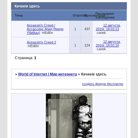
Качаем здесь
Последнее
Тема
Ответов
Просмотров
сообщение
Assassin’s Creed /
12 августа,
Ассассинс Крид (Кредо
1
437
2010г. 18:03:13
Убийцы)
mEdi0n
canek
12 августа,
Assassin's Creed 2
1
124
2010г. 18:02:10
mEdi0n
canek
Страница:
1
»
World of Internet | Мир интернета
»
Качаем здесь
создать форум бесплатно